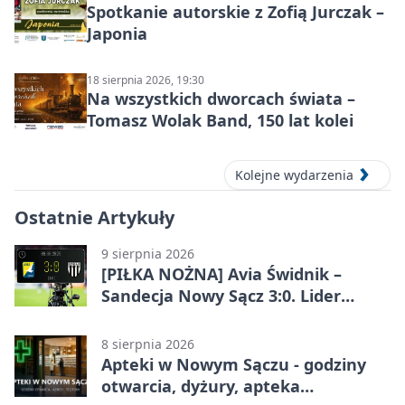
Spotkanie autorskie z Zofią Jurczak –
Japonia
18 sierpnia 2026, 19:30
Na wszystkich dworcach świata –
Tomasz Wolak Band, 150 lat kolei
Kolejne wydarzenia
Ostatnie Artykuły
9 sierpnia 2026
[PIŁKA NOŻNA] Avia Świdnik –
Sandecja Nowy Sącz 3:0. Lider
Betclic 2. ligi bez litości dla
sądeczan
8 sierpnia 2026
Apteki w Nowym Sączu - godziny
otwarcia, dyżury, apteka