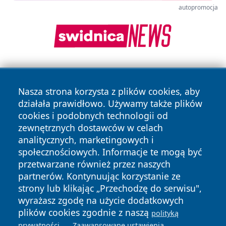
autopromocja
Nasza strona korzysta z plików cookies, aby
działała prawidłowo. Używamy także plików
cookies i podobnych technologii od
zewnętrznych dostawców w celach
Copyright © 2026 nowosadecki24.pl Wszystkie prawa
analitycznych, marketingowych i
zastrzeżone.
społecznościowych. Informacje te mogą być
przetwarzane również przez naszych
partnerów. Kontynuując korzystanie ze
Polityka
Polityka
News
Autorzy
strony lub klikając „Przechodzę do serwisu",
Prywatności
Cookies
wyrażasz zgodę na użycie dodatkowych
plików cookies zgodnie z naszą
polityką
.
.
prywatności
Zaawansowane ustawienia