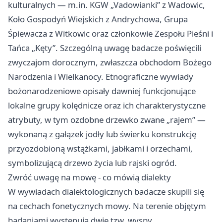
kulturalnych — m.in. KGW „Vadowianki” z Wadowic,
Koło Gospodyń Wiejskich z Andrychowa, Grupa
Śpiewacza z Witkowic oraz członkowie Zespołu Pieśni i
Tańca „Kęty”. Szczególną uwagę badacze poświęcili
zwyczajom dorocznym, zwłaszcza obchodom Bożego
Narodzenia i Wielkanocy. Etnograficzne wywiady
bożonarodzeniowe opisały dawniej funkcjonujące
lokalne grupy kolędnicze oraz ich charakterystyczne
atrybuty, w tym ozdobne drzewko zwane „rajem” —
wykonaną z gałązek jodły lub świerku konstrukcję
przyozdobioną wstążkami, jabłkami i orzechami,
symbolizującą drzewo życia lub rajski ogród.
Zwróć uwagę na mowę - co mówią dialekty
W wywiadach dialektologicznych badacze skupili się
na cechach fonetycznych mowy. Na terenie objętym
badaniami występują dwie tzw. wyspy