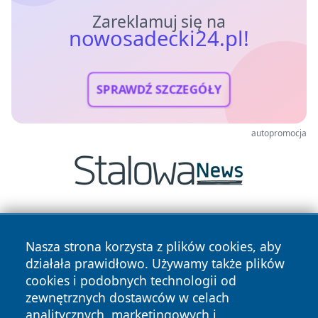
Zareklamuj się na
nowosadecki24.pl!
SPRAWDŹ SZCZEGÓŁY
autopromocja
Nasza strona korzysta z plików cookies, aby
działała prawidłowo. Używamy także plików
cookies i podobnych technologii od
zewnętrznych dostawców w celach
Copyright © 2026 nowosadecki24.pl Wszystkie prawa
analitycznych, marketingowych i
zastrzeżone.