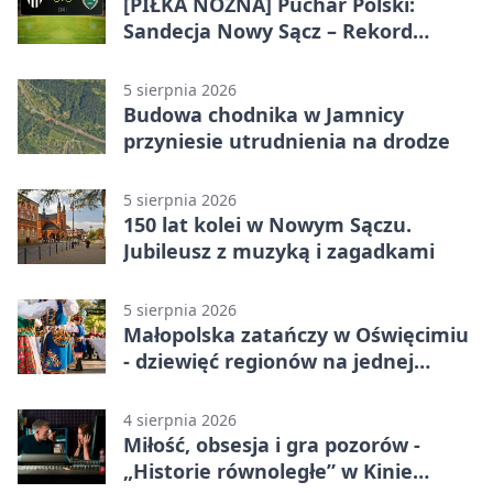
[PIŁKA NOŻNA] Puchar Polski:
Sandecja Nowy Sącz – Rekord
Bielsko-Biała 3:0 w 1/64 finału
5 sierpnia 2026
Budowa chodnika w Jamnicy
przyniesie utrudnienia na drodze
5 sierpnia 2026
150 lat kolei w Nowym Sączu.
Jubileusz z muzyką i zagadkami
5 sierpnia 2026
Małopolska zatańczy w Oświęcimiu
- dziewięć regionów na jednej
scenie
4 sierpnia 2026
Miłość, obsesja i gra pozorów -
„Historie równoległe” w Kinie