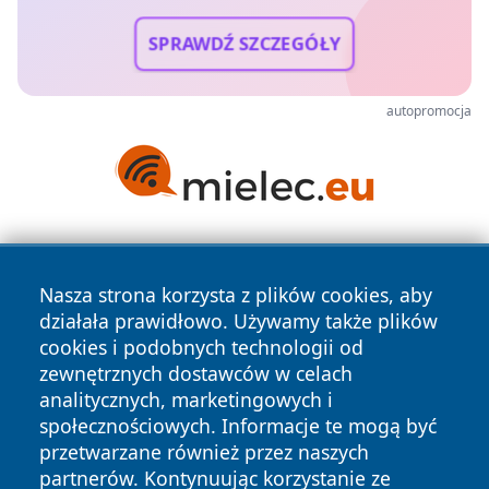
SPRAWDŹ SZCZEGÓŁY
autopromocja
Nasza strona korzysta z plików cookies, aby
działała prawidłowo. Używamy także plików
cookies i podobnych technologii od
zewnętrznych dostawców w celach
Copyright © 2026 nowosadecki24.pl Wszystkie prawa
analitycznych, marketingowych i
zastrzeżone.
społecznościowych. Informacje te mogą być
przetwarzane również przez naszych
partnerów. Kontynuując korzystanie ze
Polityka
Polityka