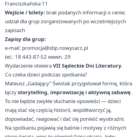
Franciszkańska 11
Wejście / bilety:
brak podanych informacji o cenie;
udział dla grup zorganizowanych po wcześniejszych
zapisach
Zapisy dla grup:
e-mail:
promocja@sbp.nowysacz.pl
tel.: 18 443-87-52 wewn. 29
Wydarzenie otwiera
VII Sądeckie Dni Literatury
.
Co czeka dzieci podczas spotkania?
Mateusz „Gadający” Świstak przygotował formę, która
łączy
storytelling, improwizację i aktywną zabawę
.
To nie będzie zwykłe słuchanie opowieści — dzieci
mają stać się częścią historii, współtworzyć ją,
dopowiadać, reagować i dać się ponieść wyobraźni.
Na spotkaniu pojawią się baśnie i motywy z różnych
stron świata, więc to również fajna okazja, żeby