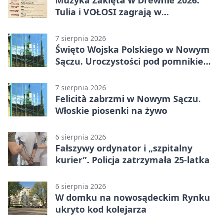
Muzyka Zaklęta w Drewnie 2026.
Tulia i VOŁOSI zagrają w
niezwykłych miejscach Małopolski
7 sierpnia 2026
Święto Wojska Polskiego w Nowym
Sączu. Uroczystości pod pomnikiem
Piłsudskiego
7 sierpnia 2026
Felicità zabrzmi w Nowym Sączu.
Włoskie piosenki na żywo
6 sierpnia 2026
Fałszywy ordynator i „szpitalny
kurier”. Policja zatrzymała 25-latka
6 sierpnia 2026
W domku na nowosądeckim Rynku
ukryto kod kolejarza