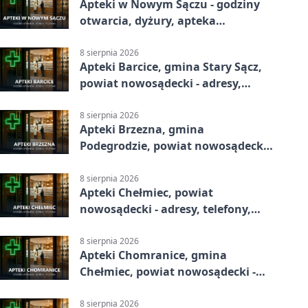
Apteki w Nowym Sączu - godziny
otwarcia, dyżury, apteka
całodobowa
8 sierpnia 2026
Apteki Barcice, gmina Stary Sącz,
powiat nowosądecki - adresy,
telefony, godziny otwarcia
8 sierpnia 2026
Apteki Brzezna, gmina
Podegrodzie, powiat nowosądecki -
adresy, telefony, godziny otwarcia
8 sierpnia 2026
Apteki Chełmiec, powiat
nowosądecki - adresy, telefony,
godziny otwarcia
8 sierpnia 2026
Apteki Chomranice, gmina
Chełmiec, powiat nowosądecki -
adresy, telefony, godziny otwarcia
8 sierpnia 2026