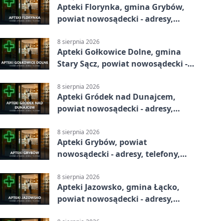
Apteki Florynka, gmina Grybów,
powiat nowosądecki - adresy,
telefony, godziny otwarcia
8 sierpnia 2026
Apteki Gołkowice Dolne, gmina
Stary Sącz, powiat nowosądecki -
adresy, telefony, godziny otwarcia
8 sierpnia 2026
Apteki Gródek nad Dunajcem,
powiat nowosądecki - adresy,
telefony, godziny otwarcia
8 sierpnia 2026
Apteki Grybów, powiat
nowosądecki - adresy, telefony,
godziny otwarcia
8 sierpnia 2026
Apteki Jazowsko, gmina Łącko,
powiat nowosądecki - adresy,
telefony, godziny otwarcia