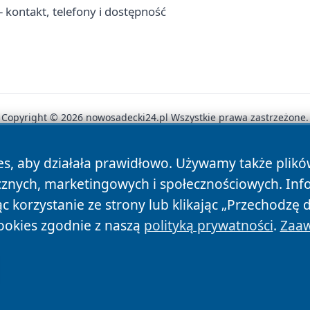
 kontakt, telefony i dostępność
Copyright © 2026 nowosadecki24.pl Wszystkie prawa zastrzeżone.
es, aby działała prawidłowo. Używamy także plik
News
Autorzy
Polityka Prywatności
Polityka Cookie
cznych, marketingowych i społecznościowych. Inf
 korzystanie ze strony lub klikając „Przechodzę 
ookies zgodnie z naszą
polityką prywatności
.
Zaaw