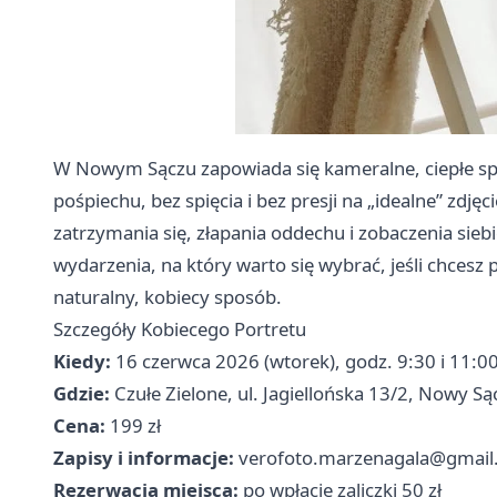
W Nowym Sączu zapowiada się kameralne, ciepłe spo
pośpiechu, bez spięcia i bez presji na „idealne” zdjęc
zatrzymania się, złapania oddechu i zobaczenia siebi
wydarzenia, na który warto się wybrać, jeśli chcesz
naturalny, kobiecy sposób.
Szczegóły Kobiecego Portretu
Kiedy:
16 czerwca 2026 (wtorek), godz. 9:30 i 11:0
Gdzie:
Czułe Zielone, ul. Jagiellońska 13/2, Nowy Są
Cena:
199 zł
Zapisy i informacje:
verofoto.marzenagala@gmai
Rezerwacja miejsca:
po wpłacie zaliczki 50 zł