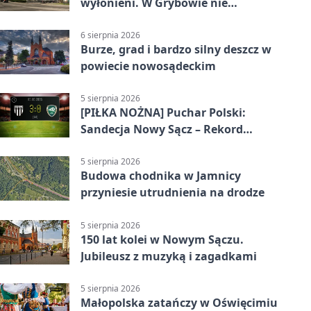
wyłonieni. W Grybowie nie
brakowało emocji
6 sierpnia 2026
Burze, grad i bardzo silny deszcz w
powiecie nowosądeckim
5 sierpnia 2026
[PIŁKA NOŻNA] Puchar Polski:
Sandecja Nowy Sącz – Rekord
Bielsko-Biała 3:0 w 1/64 finału
5 sierpnia 2026
Budowa chodnika w Jamnicy
przyniesie utrudnienia na drodze
5 sierpnia 2026
150 lat kolei w Nowym Sączu.
Jubileusz z muzyką i zagadkami
5 sierpnia 2026
Małopolska zatańczy w Oświęcimiu