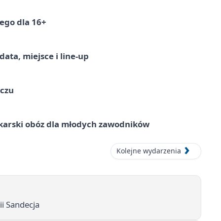
ego dla 16+
ata, miejsce i line-up
ączu
karski obóz dla młodych zawodników
Kolejne wydarzenia
ii Sandecja