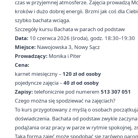
czas w przyjemnej atmosferze. Zajęcia prowadzą Monik
kroków i dużo dobrej energii. Brzmi jak coś dla Ciebi
szybko bachata wciąga.
Szczegóły kursu Bachata w parach od podstaw
Data:
10 czerwca 2026 (środa), godz. 18:30–19:30
Miejsce:
Nawojowska 3, Nowy Sącz
Prowadzący:
Monika i Piter
Cena:
karnet miesięczny –
120 zł od osoby
pojedyncze zajęcia –
40 zł od osoby
Zapisy:
telefonicznie pod numerem
513 307 051
Czego można się spodziewać na zajęciach?
To kurs przygotowany z myślą o osobach początkują
doświadczenia. Bachata od podstaw zwykle zaczyna 
podążania oraz pracy w parze w rytmie spokojnej, 
Taka forma zajęć może spodobać się zarówno parom,