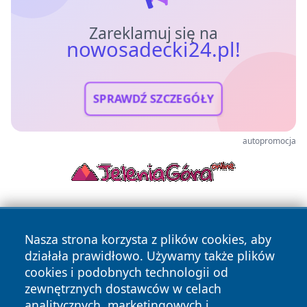
Zareklamuj się na
nowosadecki24.pl!
SPRAWDŹ SZCZEGÓŁY
autopromocja
Nasza strona korzysta z plików cookies, aby
działała prawidłowo. Używamy także plików
cookies i podobnych technologii od
zewnętrznych dostawców w celach
Copyright © 2026 nowosadecki24.pl Wszystkie prawa
analitycznych, marketingowych i
zastrzeżone.