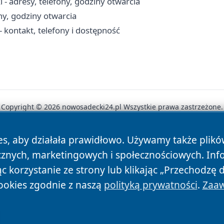
- adresy, telefony, godziny otwarcia
ny, godziny otwarcia
 kontakt, telefony i dostępność
Copyright © 2026 nowosadecki24.pl Wszystkie prawa zastrzeżone.
es, aby działała prawidłowo. Używamy także plik
News
Autorzy
Polityka Prywatności
Polityka Cookie
cznych, marketingowych i społecznościowych. Inf
 korzystanie ze strony lub klikając „Przechodzę 
ookies zgodnie z naszą
polityką prywatności
.
Zaaw