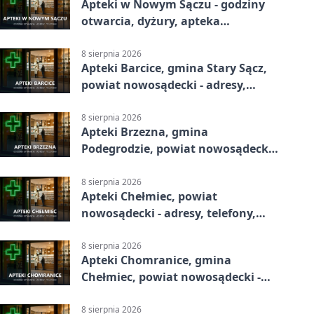
Apteki w Nowym Sączu - godziny
otwarcia, dyżury, apteka
całodobowa
8 sierpnia 2026
Apteki Barcice, gmina Stary Sącz,
powiat nowosądecki - adresy,
telefony, godziny otwarcia
8 sierpnia 2026
Apteki Brzezna, gmina
Podegrodzie, powiat nowosądecki -
adresy, telefony, godziny otwarcia
8 sierpnia 2026
Apteki Chełmiec, powiat
nowosądecki - adresy, telefony,
godziny otwarcia
8 sierpnia 2026
Apteki Chomranice, gmina
Chełmiec, powiat nowosądecki -
adresy, telefony, godziny otwarcia
8 sierpnia 2026