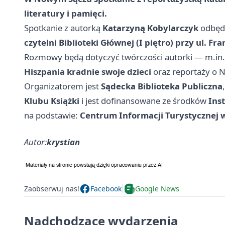
literatury i pamięci.
Spotkanie z autorką
Katarzyną Kobylarczyk
odbędz
czytelni Biblioteki Głównej (I piętro) przy ul. Fr
Rozmowy będą dotyczyć twórczości autorki — m.in.
Hiszpania kradnie swoje dzieci
oraz reportaży o N
Organizatorem jest
Sądecka Biblioteka Publiczna
Klubu Książki
i jest dofinansowane ze środków
Inst
na podstawie:
Centrum Informacji Turystycznej
Autor:
krystian
Zaobserwuj nas!
Facebook
Google News
Nadchodzące wydarzenia