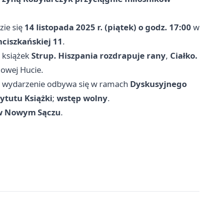
ie się
14 listopada 2025 r. (piątek) o godz. 17:00
w
anciszkańskiej 11
.
 książek
Strup. Hiszpania rozdrapuje rany
,
Ciałko.
owej Hucie.
, wydarzenie odbywa się w ramach
Dyskusyjnego
ytutu Książki
;
wstęp wolny
.
 w Nowym Sączu
.