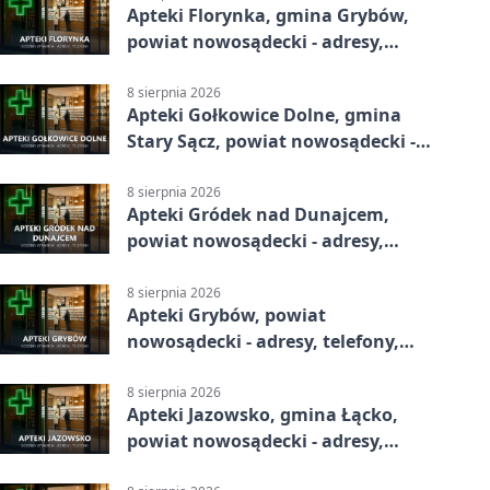
Apteki Florynka, gmina Grybów,
powiat nowosądecki - adresy,
telefony, godziny otwarcia
8 sierpnia 2026
Apteki Gołkowice Dolne, gmina
Stary Sącz, powiat nowosądecki -
adresy, telefony, godziny otwarcia
8 sierpnia 2026
Apteki Gródek nad Dunajcem,
powiat nowosądecki - adresy,
telefony, godziny otwarcia
8 sierpnia 2026
Apteki Grybów, powiat
nowosądecki - adresy, telefony,
godziny otwarcia
8 sierpnia 2026
Apteki Jazowsko, gmina Łącko,
powiat nowosądecki - adresy,
telefony, godziny otwarcia