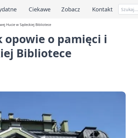
ydatne
Ciekawe
Zobacz
Kontakt
ej Hucie w Sądeckiej Bibliotece
 opowie o pamięci i
ej Bibliotece