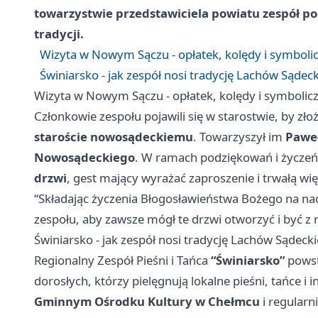
towarzystwie przedstawiciela powiatu zespół po
tradycji.
Wizyta w Nowym Sączu - opłatek, kolędy i symbolic
Świniarsko - jak zespół nosi tradycję Lachów Sądec
Wizyta w Nowym Sączu - opłatek, kolędy i symbolicz
Członkowie zespołu pojawili się w starostwie, by zł
staroście nowosądeckiemu
. Towarzyszył im
Pawe
Nowosądeckiego
. W ramach podziękowań i życzeń
drzwi
, gest mający wyrażać zaproszenie i trwałą wię
“Składając życzenia Błogosławieństwa Bożego na na
zespołu, aby zawsze mógł te drzwi otworzyć i być z
Świniarsko - jak zespół nosi tradycję Lachów Sądeck
Regionalny Zespół Pieśni i Tańca
“Świniarsko”
pows
dorosłych, którzy pielęgnują lokalne pieśni, tańce i
Gminnym Ośrodku Kultury w Chełmcu
i regularn