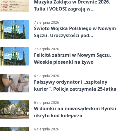
Muzyka Zaklęta w Drewnie 2026.
Tulia i VOŁOSI zagrają w
niezwykłych miejscach Małopolski
7 sierpnia 2026
Święto Wojska Polskiego w Nowym
Sączu. Uroczystości pod
pomnikiem Piłsudskiego
7 sierpnia 2026
Felicità zabrzmi w Nowym Sączu.
Włoskie piosenki na żywo
6 sierpnia 2026
Fałszywy ordynator i „szpitalny
kurier”. Policja zatrzymała 25-latka
6 sierpnia 2026
W domku na nowosądeckim Rynku
ukryto kod kolejarza
6 sierpnia 2026