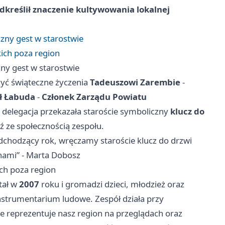
dkreślił znaczenie kultywowania lokalnej
zny gest w starostwie
kich poza region
ny gest w starostwie
ożyć świąteczne życzenia
Tadeuszowi Zarembie
-
ł Łabuda
-
Członek Zarządu Powiatu
 delegacja przekazała staroście symboliczny
klucz do
ź ze społecznością zespołu.
dchodzący rok, wręczamy staroście klucz do drzwi
 nami” - Marta Dobosz
ich poza region
tał w
2007
roku i gromadzi dzieci, młodzież oraz
 instrumentarium ludowe. Zespół działa przy
ie reprezentuje nasz region na przeglądach oraz