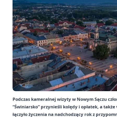
Podczas kameralnej wizyty w
Nowym Sączu
czło
“Świniarsko” przynieśli kolędy i opłatek, a także
łączyło życzenia na nadchodzący rok z przypom