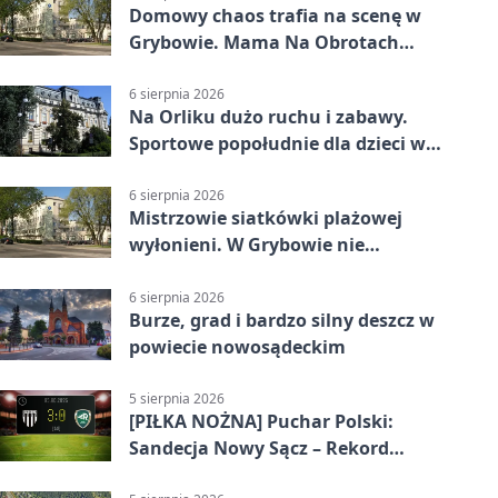
Domowy chaos trafia na scenę w
Grybowie. Mama Na Obrotach
wraca z nowym programem
6 sierpnia 2026
Na Orliku dużo ruchu i zabawy.
Sportowe popołudnie dla dzieci w
Grybowie
6 sierpnia 2026
Mistrzowie siatkówki plażowej
wyłonieni. W Grybowie nie
brakowało emocji
6 sierpnia 2026
Burze, grad i bardzo silny deszcz w
powiecie nowosądeckim
5 sierpnia 2026
[PIŁKA NOŻNA] Puchar Polski:
Sandecja Nowy Sącz – Rekord
Bielsko-Biała 3:0 w 1/64 finału