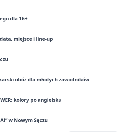
ego dla 16+
ata, miejsce i line-up
ączu
karski obóz dla młodych zawodników
ER: kolory po angielsku
IA!” w Nowym Sączu