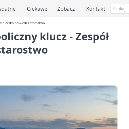
ydatne
Ciekawe
Zobacz
Kontakt
Świniarsko odwiedził starostwo
oliczny klucz - Zespół
starostwo