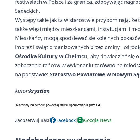
festiwalach w Polsce i za granicą, zdobywając nagr
Sądeckich.
Występy takie jak ta w starostwie przypominają, że t
także więzi między mieszkańcami, instytucjami i mł
Mieszkańcy mogą spodziewać się kolejnych pokazów
imprez i świąt organizowanych przez gminy i ośrodki
Ośrodka Kultury w Chełmcu
, aby dowiedzieć się o
zobaczenia tańców w wykonaniu zarówno najmłodszy
na podstawie:
Starostwo Powiatowe w Nowym Są
Autor:
krystian
Zaobserwuj nas!
Facebook
Google News
Nadchodzące wydarzenia