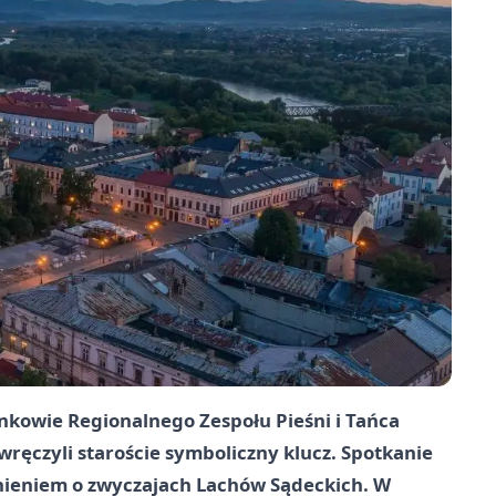
nkowie Regionalnego Zespołu Pieśni i Tańca
 wręczyli staroście symboliczny klucz. Spotkanie
nieniem o zwyczajach Lachów Sądeckich. W