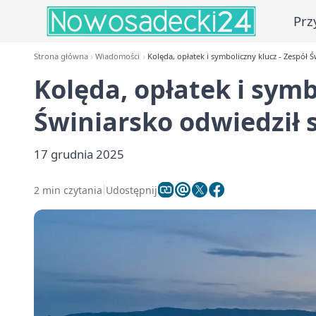
Prz
Strona główna
Wiadomości
Kolęda, opłatek i symboliczny klucz - Zespół 
Kolęda, opłatek i symb
Świniarsko odwiedził 
17 grudnia 2025
2 min czytania
Udostępnij