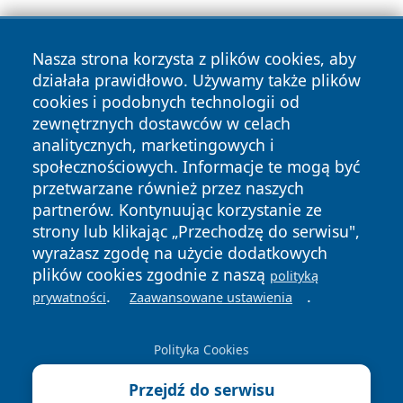
Nasza strona korzysta z plików cookies, aby
działała prawidłowo. Używamy także plików
cookies i podobnych technologii od
zewnętrznych dostawców w celach
Copyright © 2026 nowosadecki24.pl Wszystkie prawa
analitycznych, marketingowych i
zastrzeżone.
społecznościowych. Informacje te mogą być
przetwarzane również przez naszych
partnerów. Kontynuując korzystanie ze
Polityka
Polityka
News
Autorzy
strony lub klikając „Przechodzę do serwisu",
Prywatności
Cookies
wyrażasz zgodę na użycie dodatkowych
plików cookies zgodnie z naszą
polityką
.
.
prywatności
Zaawansowane ustawienia
Polityka Cookies
Przejdź do serwisu