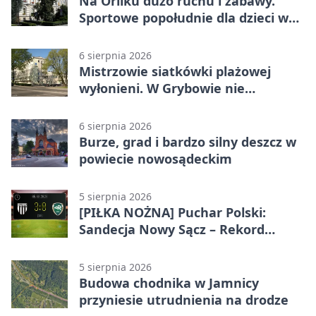
Na Orliku dużo ruchu i zabawy.
Sportowe popołudnie dla dzieci w
Grybowie
6 sierpnia 2026
Mistrzowie siatkówki plażowej
wyłonieni. W Grybowie nie
brakowało emocji
6 sierpnia 2026
Burze, grad i bardzo silny deszcz w
powiecie nowosądeckim
5 sierpnia 2026
[PIŁKA NOŻNA] Puchar Polski:
Sandecja Nowy Sącz – Rekord
Bielsko-Biała 3:0 w 1/64 finału
5 sierpnia 2026
Budowa chodnika w Jamnicy
przyniesie utrudnienia na drodze