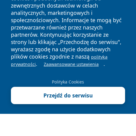
zewnętrznych dostawców w celach
analitycznych, marketingowych i
społecznościowych. Informacje te mogą być
przetwarzane również przez naszych
Copyright © 2026 nowosadecki24.pl Wszystkie prawa
partnerów. Kontynuując korzystanie ze
zastrzeżone.
strony lub klikając „Przechodzę do serwisu",
wyrażasz zgodę na użycie dodatkowych
plików cookies zgodnie z naszą
polityką
Polityka
Polityka
.
.
News
Autorzy
prywatności
Zaawansowane ustawienia
Prywatności
Cookies
Polityka Cookies
Przejdź do serwisu