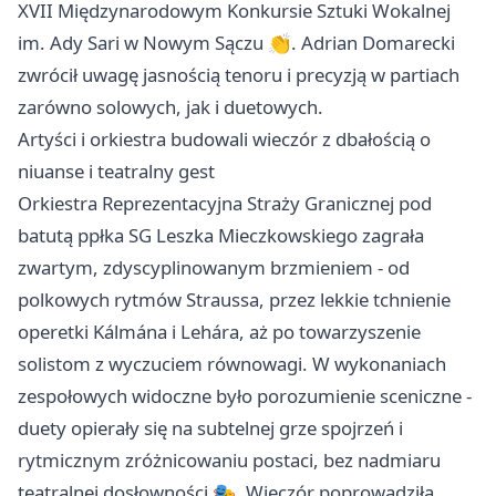
XVII Międzynarodowym Konkursie Sztuki Wokalnej
im. Ady Sari w Nowym Sączu 👏. Adrian Domarecki
zwrócił uwagę jasnością tenoru i precyzją w partiach
zarówno solowych, jak i duetowych.
Artyści i orkiestra budowali wieczór z dbałością o
niuanse i teatralny gest
Orkiestra Reprezentacyjna Straży Granicznej pod
batutą ppłka SG Leszka Mieczkowskiego zagrała
zwartym, zdyscyplinowanym brzmieniem - od
polkowych rytmów Straussa, przez lekkie tchnienie
operetki Kálmána i Lehára, aż po towarzyszenie
solistom z wyczuciem równowagi. W wykonaniach
zespołowych widoczne było porozumienie sceniczne -
duety opierały się na subtelnej grze spojrzeń i
rytmicznym zróżnicowaniu postaci, bez nadmiaru
teatralnej dosłowności 🎭. Wieczór poprowadziła