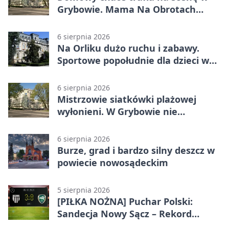
Grybowie. Mama Na Obrotach
wraca z nowym programem
6 sierpnia 2026
Na Orliku dużo ruchu i zabawy.
Sportowe popołudnie dla dzieci w
Grybowie
6 sierpnia 2026
Mistrzowie siatkówki plażowej
wyłonieni. W Grybowie nie
brakowało emocji
6 sierpnia 2026
Burze, grad i bardzo silny deszcz w
powiecie nowosądeckim
5 sierpnia 2026
[PIŁKA NOŻNA] Puchar Polski:
Sandecja Nowy Sącz – Rekord
Bielsko-Biała 3:0 w 1/64 finału