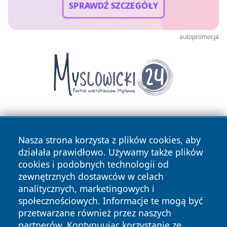
SPRAWDŹ SZCZEGÓŁY
autopromocja
Nasza strona korzysta z plików cookies, aby
działała prawidłowo. Używamy także plików
cookies i podobnych technologii od
zewnętrznych dostawców w celach
Copyright © 2026 nowosadecki24.pl Wszystkie prawa
analitycznych, marketingowych i
zastrzeżone.
społecznościowych. Informacje te mogą być
przetwarzane również przez naszych
partnerów. Kontynuując korzystanie ze
Polityka
Polityka