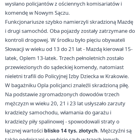
wysłano policjantów z ościennych komisariatów i
komendę w Nowym Sączu.
Funkcjonariusze szybko namierzyli skradzioną Mazdę
i drugi samochód. Oba pojazdy zostały zatrzymane do
kontroli drogowej. W środku było pięciu obywateli
Słowacji w wieku od 13 do 21 lat - Mazdą kierował 15-
latek, Oplem 13-latek. Trzech pełnoletnich zostało
przewiezionych do sądeckiej komendy, natomiast
nieletni trafili do Policyjnej Izby Dziecka w
Krakowie
.
W bagażniku Opla policjanci znaleźli skradzioną piłę.
Na podstawie zgromadzonych dowodów trzech
mężczyzn w wieku 20, 21 i 23 lat usłyszało zarzuty
kradzieży samochodu, włamania do garażu i
kradzieży piły spalinowej - spowodowali straty o
łącznej wartości
blisko 14 tys. złotych
. Mężczyźni są
także podejrzani o wybicie szyb w trzech innych