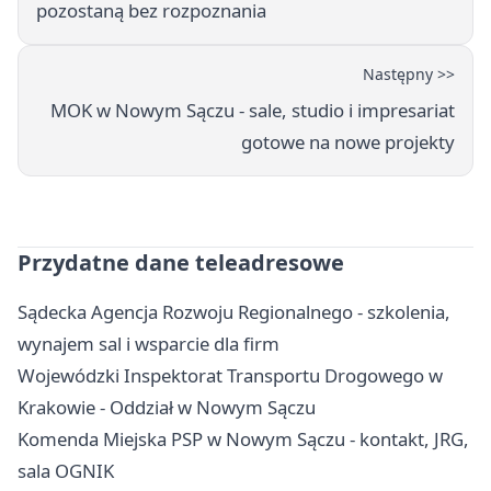
pozostaną bez rozpoznania
Następny >>
MOK w Nowym Sączu - sale, studio i impresariat
gotowe na nowe projekty
Przydatne dane teleadresowe
Sądecka Agencja Rozwoju Regionalnego - szkolenia,
wynajem sal i wsparcie dla firm
Wojewódzki Inspektorat Transportu Drogowego w
Krakowie - Oddział w Nowym Sączu
Komenda Miejska PSP w Nowym Sączu - kontakt, JRG,
sala OGNIK