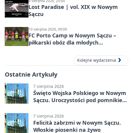
8 sierpnia 2026, 20:00
Lost Paradise | vol. XIX w Nowym
Sączu
10 sierpnia 2026, 09:00
FC Porto Camp w Nowym Sączu –
piłkarski obóz dla młodych
zawodników
Kolejne wydarzenia
Ostatnie Artykuły
7 sierpnia 2026
Święto Wojska Polskiego w Nowym
Sączu. Uroczystości pod pomnikiem
Piłsudskiego
7 sierpnia 2026
Felicità zabrzmi w Nowym Sączu.
Włoskie piosenki na żywo