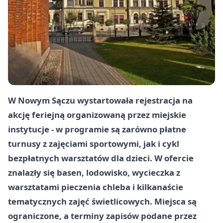
W Nowym Sączu wystartowała rejestracja na
akcję feriejną organizowaną przez miejskie
instytucje - w programie są zarówno płatne
turnusy z zajęciami sportowymi, jak i cykl
bezpłatnych warsztatów dla dzieci. W ofercie
znalazły się basen, lodowisko, wycieczka z
warsztatami pieczenia chleba i kilkanaście
tematycznych zajęć świetlicowych. Miejsca są
ograniczone, a terminy zapisów podane przez