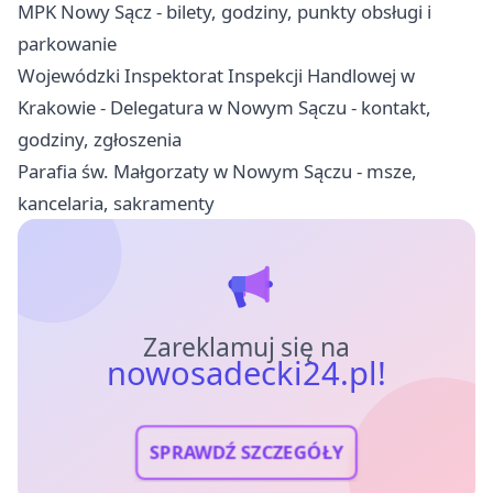
MPK Nowy Sącz - bilety, godziny, punkty obsługi i
parkowanie
Wojewódzki Inspektorat Inspekcji Handlowej w
Krakowie - Delegatura w Nowym Sączu - kontakt,
godziny, zgłoszenia
Parafia św. Małgorzaty w Nowym Sączu - msze,
kancelaria, sakramenty
Zareklamuj się na
nowosadecki24.pl!
SPRAWDŹ SZCZEGÓŁY