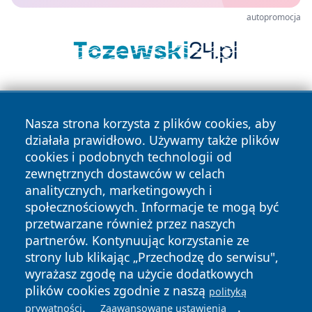
autopromocja
Nasza strona korzysta z plików cookies, aby
działała prawidłowo. Używamy także plików
cookies i podobnych technologii od
zewnętrznych dostawców w celach
Copyright © 2026 nowosadecki24.pl Wszystkie prawa
analitycznych, marketingowych i
zastrzeżone.
społecznościowych. Informacje te mogą być
przetwarzane również przez naszych
partnerów. Kontynuując korzystanie ze
Polityka
Polityka
News
Autorzy
strony lub klikając „Przechodzę do serwisu",
Prywatności
Cookies
wyrażasz zgodę na użycie dodatkowych
plików cookies zgodnie z naszą
polityką
.
.
prywatności
Zaawansowane ustawienia