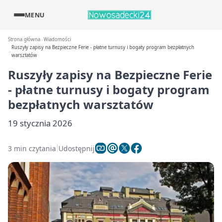
MENU
Strona główna
Wiadomości
Ruszyły zapisy na Bezpieczne Ferie - płatne turnusy i bogaty program bezpłatnych
warsztatów
Ruszyły zapisy na Bezpieczne Ferie
- płatne turnusy i bogaty program
bezpłatnych warsztatów
19 stycznia 2026
3 min czytania
Udostępnij