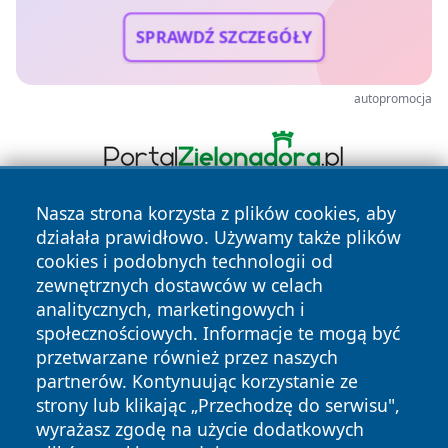
SPRAWDŹ SZCZEGÓŁY
autopromocja
Nasza strona korzysta z plików cookies, aby
działała prawidłowo. Używamy także plików
cookies i podobnych technologii od
zewnętrznych dostawców w celach
analitycznych, marketingowych i
społecznościowych. Informacje te mogą być
Copyright © 2026 nowosadecki24.pl Wszystkie prawa
przetwarzane również przez naszych
zastrzeżone.
partnerów. Kontynuując korzystanie ze
strony lub klikając „Przechodzę do serwisu",
wyrażasz zgodę na użycie dodatkowych
Polityka
Polityka
News
Autorzy