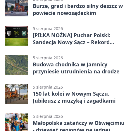
Burze, grad i bardzo silny deszcz w
powiecie nowosądeckim
5 sierpnia 2026
[PIŁKA NOŻNA] Puchar Polski:
Sandecja Nowy Sącz – Rekord
Bielsko-Biała 3:0 w 1/64 finału
5 sierpnia 2026
Budowa chodnika w Jamnicy
przyniesie utrudnienia na drodze
5 sierpnia 2026
150 lat kolei w Nowym Sączu.
Jubileusz z muzyką i zagadkami
5 sierpnia 2026
Małopolska zatańczy w Oświęcimiu
- dziewięć regionów na jednej