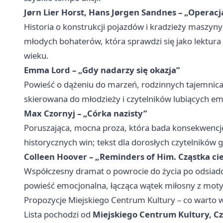
Jørn Lier Horst, Hans Jørgen Sandnes – „Operacj
Historia o konstrukcji pojazdów i kradzieży maszyny
młodych bohaterów, która sprawdzi się jako lektur
wieku.
Emma Lord – „Gdy nadarzy się okazja”
Powieść o dążeniu do marzeń, rodzinnych tajemnica
skierowana do młodzieży i czytelników lubiących emoc
Max Czornyj – „Córka nazisty”
Poruszająca, mocna proza, która bada konsekwencje 
historycznych win; tekst dla dorosłych czytelników 
Colleen Hoover – „Reminders of Him. Cząstka ci
Współczesny dramat o powrocie do życia po odsiadce
powieść emocjonalna, łącząca wątek miłosny z moty
Propozycje Miejskiego Centrum Kultury – co warto w
Lista pochodzi od
Miejskiego Centrum Kultury, Czy