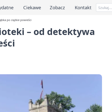
ydatne
Ciekawe
Zobacz
Kontakt
ąbka po ciężkie powieści
oteki – od detektywa
eści