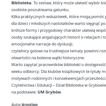
Biblioteka
. To zestaw, który może ułatwić wybór ks
osobiste poszukiwania gatunku.
Kilka praktycznych wskazówek, które mogą pomóc 
dla dzieci i młodszych nastolatków warto sięgnąć p
krótsze formy i przygodowy charakter ułatwią wspól
osoby szukające angażujących historii o relacjach i
emocjonalne narracje do dyskusji;
czytelnicy gotowi na trudniejsze tematy powinni ro
otwartości na bolesne wątki historyczne.
Warto zapytać pracowników biblioteki o dostępnoś
wieku odbiorcy. Dla klubów książkowych te tytuły 
motywach rodzinnych i konsekwencjach przeszłości.Ź
Czytelnictwa i Edukacji – Dział Biblioteka w Grybowie
na podstawie:
UM Grybów
.
Autor:
krystian