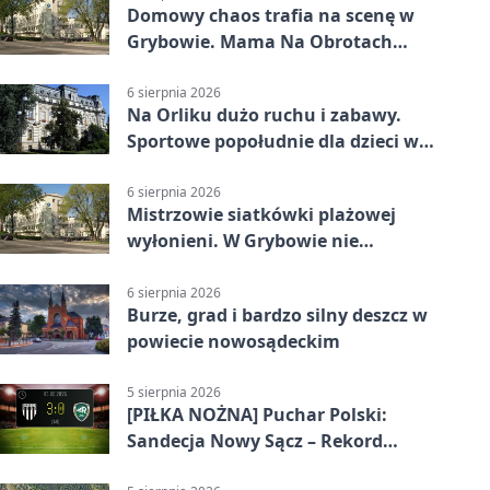
Domowy chaos trafia na scenę w
Grybowie. Mama Na Obrotach
wraca z nowym programem
6 sierpnia 2026
Na Orliku dużo ruchu i zabawy.
Sportowe popołudnie dla dzieci w
Grybowie
6 sierpnia 2026
Mistrzowie siatkówki plażowej
wyłonieni. W Grybowie nie
brakowało emocji
6 sierpnia 2026
Burze, grad i bardzo silny deszcz w
powiecie nowosądeckim
5 sierpnia 2026
[PIŁKA NOŻNA] Puchar Polski:
Sandecja Nowy Sącz – Rekord
Bielsko-Biała 3:0 w 1/64 finału