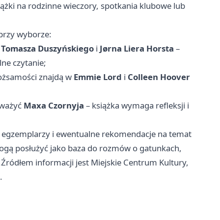
iążki na rodzinne wieczory, spotkania klubowe lub
przy wyborze:
o
Tomasza Duszyńskiego
i
Jørna Liera Horsta
–
ne czytanie;
 tożsamości znajdą w
Emmie Lord
i
Colleen Hoover
zważyć
Maxa Czornyja
– książka wymaga refleksji i
ć egzemplarzy i ewentualne rekomendacje na temat
mogą posłużyć jako baza do rozmów o gatunkach,
ródłem informacji jest Miejskie Centrum Kultury,
.