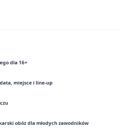
ego dla 16+
ata, miejsce i line-up
ączu
karski obóz dla młodych zawodników