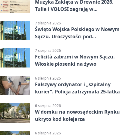
Muzyka Zaklęta w Drewnie 2026.
Tulia i VOŁOSI zagrają w
niezwykłych miejscach Małopolski
7 sierpnia 2026
Święto Wojska Polskiego w Nowym
Sączu. Uroczystości pod
pomnikiem Piłsudskiego
7 sierpnia 2026
Felicità zabrzmi w Nowym Sączu.
Włoskie piosenki na żywo
6 sierpnia 2026
Fałszywy ordynator i „szpitalny
kurier”. Policja zatrzymała 25-latka
6 sierpnia 2026
W domku na nowosądeckim Rynku
ukryto kod kolejarza
6 sierpnia 2026