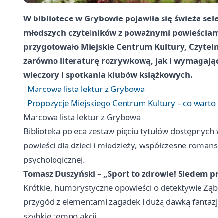
W bibliotece w Grybowie pojawiła się świeża sele
młodszych czytelników z poważnymi powieściam
przygotowało Miejskie Centrum Kultury, Czytelnic
zarówno literaturę rozrywkową, jak i wymagające
wieczory i spotkania klubów książkowych.
Marcowa lista lektur z Grybowa
Propozycje Miejskiego Centrum Kultury – co warto 
Marcowa lista lektur z Grybowa
Biblioteka poleca zestaw pięciu tytułów dostępnych
powieści dla dzieci i młodzieży, współczesne romanse
psychologicznej.
Tomasz Duszyński – „Sport to zdrowie! Siedem 
Krótkie, humorystyczne opowieści o detektywie Ząb
przygód z elementami zagadek i dużą dawką fantazji,
szybkie tempo akcji.