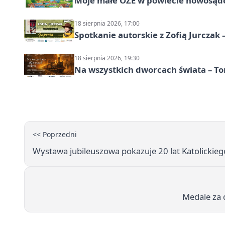
Moje małe OZE w powiecie nowosąd
18 sierpnia 2026, 17:00
Spotkanie autorskie z Zofią Jurczak 
18 sierpnia 2026, 19:30
Na wszystkich dworcach świata – To
<< Poprzedni
Wystawa jubileuszowa pokazuje 20 lat Katolickie
Medale za 