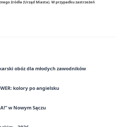
znego źródła (Urząd Miasta). W przypadku zastrzeżeń
karski obóz dla młodych zawodników
ER: kolory po angielsku
IA!” w Nowym Sączu