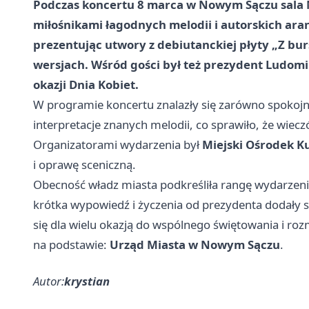
Podczas koncertu
8 marca
w
Nowym Sączu
sala 
miłośnikami łagodnych melodii i autorskich aran
prezentując utwory z debiutanckiej płyty
„Z bur
wersjach. Wśród gości był też prezydent
Ludomi
okazji
Dnia Kobiet
.
W programie koncertu znalazły się zarówno spokojnie
interpretacje znanych melodii, co sprawiło, że wieczó
Organizatorami wydarzenia był
Miejski Ośrodek K
i oprawę sceniczną.
Obecność władz miasta podkreśliła rangę wydarzen
krótka wypowiedź i życzenia od prezydenta dodały sp
się dla wielu okazją do wspólnego świętowania i r
na podstawie:
Urząd Miasta w Nowym Sączu
.
Autor:
krystian