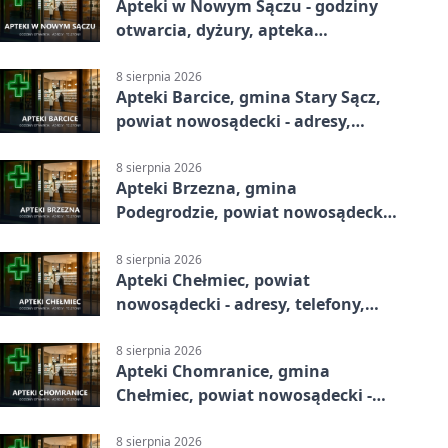
Apteki w Nowym Sączu - godziny
otwarcia, dyżury, apteka
całodobowa
8 sierpnia 2026
Apteki Barcice, gmina Stary Sącz,
powiat nowosądecki - adresy,
telefony, godziny otwarcia
8 sierpnia 2026
Apteki Brzezna, gmina
Podegrodzie, powiat nowosądecki -
adresy, telefony, godziny otwarcia
8 sierpnia 2026
Apteki Chełmiec, powiat
nowosądecki - adresy, telefony,
godziny otwarcia
8 sierpnia 2026
Apteki Chomranice, gmina
Chełmiec, powiat nowosądecki -
adresy, telefony, godziny otwarcia
8 sierpnia 2026