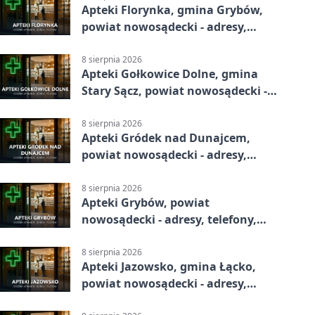
Apteki Florynka, gmina Grybów,
powiat nowosądecki - adresy,
telefony, godziny otwarcia
8 sierpnia 2026
Apteki Gołkowice Dolne, gmina
Stary Sącz, powiat nowosądecki -
adresy, telefony, godziny otwarcia
8 sierpnia 2026
Apteki Gródek nad Dunajcem,
powiat nowosądecki - adresy,
telefony, godziny otwarcia
8 sierpnia 2026
Apteki Grybów, powiat
nowosądecki - adresy, telefony,
godziny otwarcia
8 sierpnia 2026
Apteki Jazowsko, gmina Łącko,
powiat nowosądecki - adresy,
telefony, godziny otwarcia