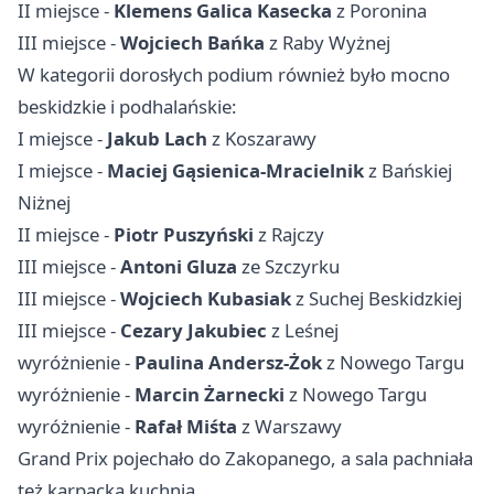
II miejsce -
Klemens Galica Kasecka
z Poronina
III miejsce -
Wojciech Bańka
z Raby Wyżnej
W kategorii dorosłych podium również było mocno
beskidzkie i podhalańskie:
I miejsce -
Jakub Lach
z Koszarawy
I miejsce -
Maciej Gąsienica-Mracielnik
z Bańskiej
Niżnej
II miejsce -
Piotr Puszyński
z Rajczy
III miejsce -
Antoni Gluza
ze Szczyrku
III miejsce -
Wojciech Kubasiak
z Suchej Beskidzkiej
III miejsce -
Cezary Jakubiec
z Leśnej
wyróżnienie -
Paulina Andersz-Żok
z
Nowego Targu
wyróżnienie -
Marcin Żarnecki
z Nowego Targu
wyróżnienie -
Rafał Miśta
z Warszawy
Grand Prix pojechało do Zakopanego, a sala pachniała
też karpacką kuchnią