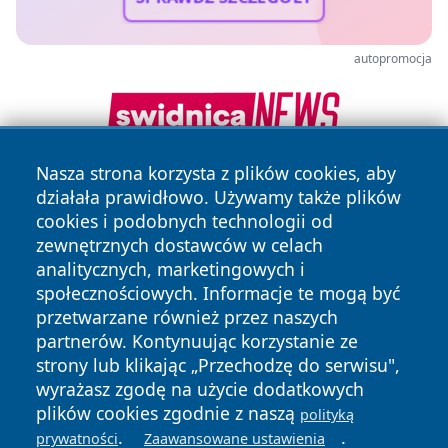
autopromocja
Nasza strona korzysta z plików cookies, aby
działała prawidłowo. Używamy także plików
cookies i podobnych technologii od
zewnętrznych dostawców w celach
analitycznych, marketingowych i
społecznościowych. Informacje te mogą być
Copyright © 2026 nowosadecki24.pl Wszystkie prawa
przetwarzane również przez naszych
zastrzeżone.
partnerów. Kontynuując korzystanie ze
strony lub klikając „Przechodzę do serwisu",
wyrażasz zgodę na użycie dodatkowych
Polityka
Polityka
News
Autorzy
plików cookies zgodnie z naszą
polityką
Prywatności
Cookies
.
.
prywatności
Zaawansowane ustawienia