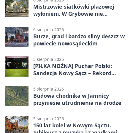
Mistrzowie siatkówki plażowej
wyłonieni. W Grybowie nie
brakowało emocji
6 sierpnia 2026
Burze, grad i bardzo silny deszcz w
powiecie nowosądeckim
5 sierpnia 2026
[PIŁKA NOŻNA] Puchar Polski:
Sandecja Nowy Sącz – Rekord
Bielsko-Biała 3:0 w 1/64 finału
5 sierpnia 2026
Budowa chodnika w Jamnicy
przyniesie utrudnienia na drodze
5 sierpnia 2026
150 lat kolei w Nowym Sączu.
Jubileusz z muzyką i zagadkami