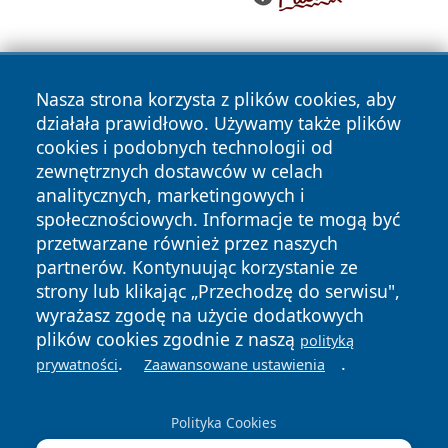
Nasza strona korzysta z plików cookies, aby
działała prawidłowo. Używamy także plików
cookies i podobnych technologii od
zewnętrznych dostawców w celach
Copyright © 2026 nowosadecki24.pl Wszystkie prawa
analitycznych, marketingowych i
zastrzeżone.
społecznościowych. Informacje te mogą być
przetwarzane również przez naszych
partnerów. Kontynuując korzystanie ze
Polityka
Polityka
News
Autorzy
strony lub klikając „Przechodzę do serwisu",
Prywatności
Cookies
wyrażasz zgodę na użycie dodatkowych
plików cookies zgodnie z naszą
polityką
.
.
prywatności
Zaawansowane ustawienia
Polityka Cookies