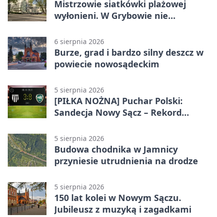
Mistrzowie siatkówki plażowej
wyłonieni. W Grybowie nie
brakowało emocji
6 sierpnia 2026
Burze, grad i bardzo silny deszcz w
powiecie nowosądeckim
5 sierpnia 2026
[PIŁKA NOŻNA] Puchar Polski:
Sandecja Nowy Sącz – Rekord
Bielsko-Biała 3:0 w 1/64 finału
5 sierpnia 2026
Budowa chodnika w Jamnicy
przyniesie utrudnienia na drodze
5 sierpnia 2026
150 lat kolei w Nowym Sączu.
Jubileusz z muzyką i zagadkami