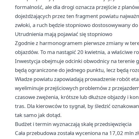
formalność, ale dla drogi oznacza przejście z planó
dojeżdżających przez ten fragment powiatu najważnie
zwłoki, a ruch będzie stopniowo dostosowywany do 
Utrudnienia mają pojawiać się stopniowo
Zgodnie z harmonogramem pierwsze zmiany w tereni
objazdów. To ma nastąpić 20 kwietnia, a właściwe 
Inwestycja obejmuje odcinki obwodnicy na terenie g
będą ograniczone do jednego punktu, lecz będą rozc
Władze powiatu zapowiadają prowadzenie robót etapa
wyeliminuje przejściowych problemów z przejazdem.
czasowe zwężenia, krótsze lub dłuższe objazdy i k
tras. Dla kierowców to sygnał, by śledzić oznakowani
tak samo jak dotąd.
Budżet i termin wyznaczają skalę przedsięwzięcia
Cała przebudowa została wyceniona na 17,02 mln zł.