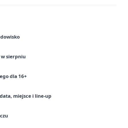
idowisko
 w sierpniu
ego dla 16+
ata, miejsce i line-up
ączu