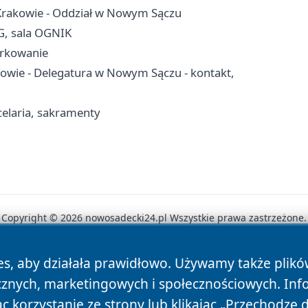
Krakowie - Oddział w Nowym Sączu
G, sala OGNIK
arkowanie
owie - Delegatura w Nowym Sączu - kontakt,
elaria, sakramenty
Copyright © 2026 nowosadecki24.pl Wszystkie prawa zastrzeżone.
es, aby działała prawidłowo. Używamy także plik
News
Autorzy
Polityka Prywatności
Polityka Cookie
cznych, marketingowych i społecznościowych. Inf
 korzystanie ze strony lub klikając „Przechodzę 