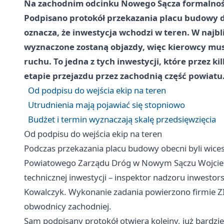
Na zachodnim odcinku Nowego Sącza formalności
Podpisano protokół przekazania placu budowy d
oznacza, że inwestycja wchodzi w teren. W najbl
wyznaczone zostaną objazdy, więc kierowcy mus
ruchu. To jedna z tych inwestycji, które przez 
etapie przejazdu przez zachodnią część powiatu
Od podpisu do wejścia ekip na teren
Utrudnienia mają pojawiać się stopniowo
Budżet i termin wyznaczają skalę przedsięwzięcia
Od podpisu do wejścia ekip na teren
Podczas przekazania placu budowy obecni byli wice
Powiatowego Zarządu Dróg w Nowym Sączu Wojciech 
technicznej inwestycji – inspektor nadzoru inwestor
Kowalczyk. Wykonanie zadania powierzono firmie Z
obwodnicy zachodniej.
Sam podpisany protokół otwiera kolejny, już bardzi