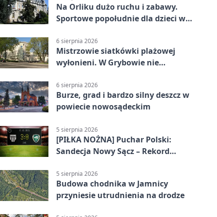
Na Orliku dużo ruchu i zabawy.
Sportowe popołudnie dla dzieci w
Grybowie
6 sierpnia 2026
Mistrzowie siatkówki plażowej
wyłonieni. W Grybowie nie
brakowało emocji
6 sierpnia 2026
Burze, grad i bardzo silny deszcz w
powiecie nowosądeckim
5 sierpnia 2026
[PIŁKA NOŻNA] Puchar Polski:
Sandecja Nowy Sącz – Rekord
Bielsko-Biała 3:0 w 1/64 finału
5 sierpnia 2026
Budowa chodnika w Jamnicy
przyniesie utrudnienia na drodze