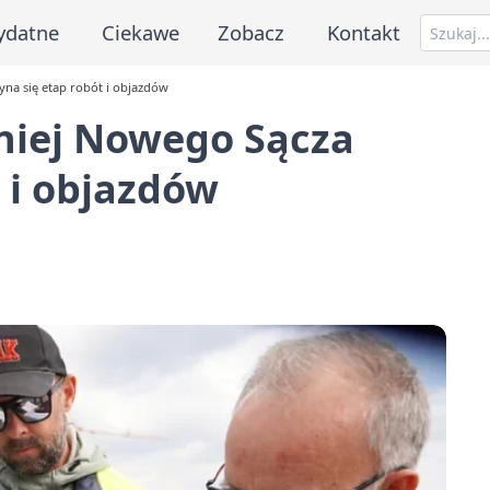
ydatne
Ciekawe
Zobacz
Kontakt
na się etap robót i objazdów
niej Nowego Sącza
 i objazdów