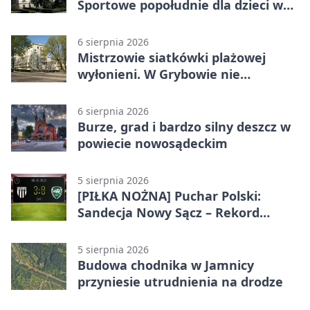
Sportowe popołudnie dla dzieci w
Grybowie
6 sierpnia 2026
Mistrzowie siatkówki plażowej
wyłonieni. W Grybowie nie
brakowało emocji
6 sierpnia 2026
Burze, grad i bardzo silny deszcz w
powiecie nowosądeckim
5 sierpnia 2026
[PIŁKA NOŻNA] Puchar Polski:
Sandecja Nowy Sącz – Rekord
Bielsko-Biała 3:0 w 1/64 finału
5 sierpnia 2026
Budowa chodnika w Jamnicy
przyniesie utrudnienia na drodze