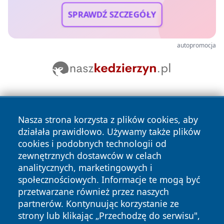
SPRAWDŹ SZCZEGÓŁY
autopromocja
Nasza strona korzysta z plików cookies, aby
działała prawidłowo. Używamy także plików
cookies i podobnych technologii od
zewnętrznych dostawców w celach
Copyright © 2026 nowosadecki24.pl Wszystkie prawa
analitycznych, marketingowych i
zastrzeżone.
społecznościowych. Informacje te mogą być
przetwarzane również przez naszych
partnerów. Kontynuując korzystanie ze
Polityka
Polityka
News
Autorzy
strony lub klikając „Przechodzę do serwisu",
Prywatności
Cookies