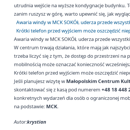
utrudnia wejście na wyższe kondygnacje budynku. T
zanim ruszysz w górę, warto upewnić się, jak wygl
Awaria windy w MCK SOKÓŁ uderza przede wszystk
Krótki telefon przed wyjściem może oszczędzić ni
Awaria windy w MCK SOKÓŁ uderza przede wszystki
W centrum trwają działania, które mają jak najszyb
trzeba liczyć się z tym, że dostęp do przestrzeni na 
mobilnością może oznaczać konieczność wcześniej
Krótki telefon przed wyjściem może oszczędzić nie
Jeśli planujesz wizytę w
Małopolskim Centrum Kul
skontaktować się z kasą pod numerem
+48 18 448 
konkretnych wydarzeń dla osób o ograniczonej mobil
na podstawie:
MCK
.
Autor:
krystian