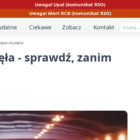
Uwaga! Upał (komunikat RSO)
Uwaga! Alert RCB (komunikat RSO)
ydatne
Ciekawe
Zobacz
Kontakt
zysz na piętra
ła - sprawdź, zanim