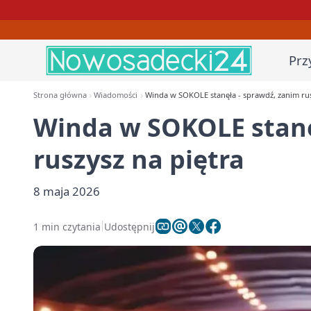
Prz
Strona główna
Wiadomości
Winda w SOKOLE stanęła - sprawdź, zanim rus
Winda w SOKOLE stanę
ruszysz na piętra
8 maja 2026
1 min czytania
Udostępnij