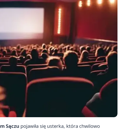
ym Sączu
pojawiła się usterka, która chwilowo