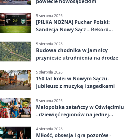
powiecie nowosądeckim
5 sierpnia 2026
[PIŁKA NOŻNA] Puchar Polski:
Sandecja Nowy Sącz – Rekord
Bielsko-Biała 3:0 w 1/64 finału
5 sierpnia 2026
Budowa chodnika w Jamnicy
przyniesie utrudnienia na drodze
5 sierpnia 2026
150 lat kolei w Nowym Sączu.
Jubileusz z muzyką i zagadkami
5 sierpnia 2026
Małopolska zatańczy w Oświęcimiu
- dziewięć regionów na jednej
scenie
4 sierpnia 2026
Miłość, obsesja i gra pozorów -