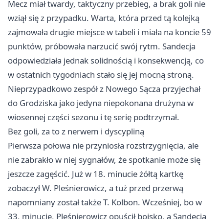
Mecz miał twardy, taktyczny przebieg, a brak goli nie
wziął się z przypadku. Warta, która przed tą kolejką
zajmowała drugie miejsce w tabeli i miała na koncie 59
punktów, próbowała narzucić swój rytm. Sandecja
odpowiedziała jednak solidnością i konsekwencją, co
w ostatnich tygodniach stało się jej mocną stroną.
Nieprzypadkowo zespół z Nowego Sącza przyjechał
do Grodziska jako jedyna niepokonana drużyna w
wiosennej części sezonu i tę serię podtrzymał.
Bez goli, za to z nerwem i dyscypliną
Pierwsza połowa nie przyniosła rozstrzygnięcia, ale
nie zabrakło w niej sygnałów, że spotkanie może się
jeszcze zagęścić. Już w 18. minucie żółtą kartkę
zobaczył W. Pleśnierowicz, a tuż przed przerwą
napomniany został także T. Kolbon. Wcześniej, bo w
33. minucie, Pleśnierowicz opuścił boisko, a Sandecja