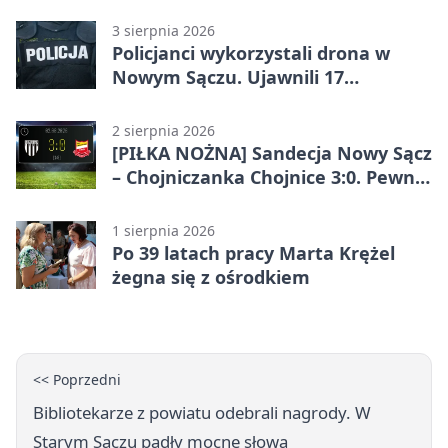
Sercem
3 sierpnia 2026
Policjanci wykorzystali drona w
Nowym Sączu. Ujawnili 17
wykroczeń
2 sierpnia 2026
[PIŁKA NOŻNA] Sandecja Nowy Sącz
– Chojniczanka Chojnice 3:0. Pewne
zwycięstwo gospodarzy w Betclic 2.
lidze
1 sierpnia 2026
Po 39 latach pracy Marta Krężel
żegna się z ośrodkiem
<< Poprzedni
Bibliotekarze z powiatu odebrali nagrody. W
Starym Sączu padły mocne słowa