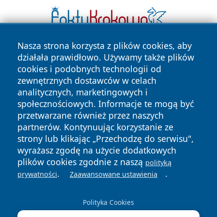
Nasza strona korzysta z plików cookies, aby
działała prawidłowo. Używamy także plików
cookies i podobnych technologii od
zewnętrznych dostawców w celach
analitycznych, marketingowych i
społecznościowych. Informacje te mogą być
Copyright © 2026 nowosadecki24.pl Wszystkie prawa
przetwarzane również przez naszych
zastrzeżone.
partnerów. Kontynuując korzystanie ze
strony lub klikając „Przechodzę do serwisu",
wyrażasz zgodę na użycie dodatkowych
Polityka
Polityka
News
Autorzy
plików cookies zgodnie z naszą
polityką
Prywatności
Cookies
.
.
prywatności
Zaawansowane ustawienia
Polityka Cookies