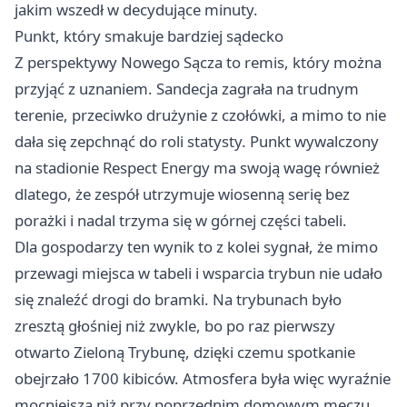
jakim wszedł w decydujące minuty.
Punkt, który smakuje bardziej sądecko
Z perspektywy Nowego Sącza to remis, który można
przyjąć z uznaniem. Sandecja zagrała na trudnym
terenie, przeciwko drużynie z czołówki, a mimo to nie
dała się zepchnąć do roli statysty. Punkt wywalczony
na stadionie Respect Energy ma swoją wagę również
dlatego, że zespół utrzymuje wiosenną serię bez
porażki i nadal trzyma się w górnej części tabeli.
Dla gospodarzy ten wynik to z kolei sygnał, że mimo
przewagi miejsca w tabeli i wsparcia trybun nie udało
się znaleźć drogi do bramki. Na trybunach było
zresztą głośniej niż zwykle, bo po raz pierwszy
otwarto Zieloną Trybunę, dzięki czemu spotkanie
obejrzało 1700 kibiców. Atmosfera była więc wyraźnie
mocniejsza niż przy poprzednim domowym meczu