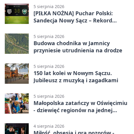
5 sierpnia 2026
[PIŁKA NOŻNA] Puchar Polski:
Sandecja Nowy Sącz – Rekord
Bielsko-Biała 3:0 w 1/64 finału
5 sierpnia 2026
Budowa chodnika w Jamnicy
przyniesie utrudnienia na drodze
5 sierpnia 2026
150 lat kolei w Nowym Sączu.
Jubileusz z muzyką i zagadkami
5 sierpnia 2026
Małopolska zatańczy w Oświęcimiu
- dziewięć regionów na jednej
scenie
4 sierpnia 2026
Miłość, obsesja i gra pozorów -