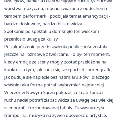
dźwięków, napięcia i ciała w ciągłym ruchu 🎶 Surowa
warstwa muzyczna, mocno związana z oddechem i
tempem performerki, podbijała temat emancypacji -
bardzo dosłownie, bardzo blisko widza.
Spotkanie po spektaklu domknęło ten wieczór i
przeniosło uwagę za kulisy
Po zakończeniu przedstawienia publiczność została
jeszcze na rozmowę z twórcami. To był ten moment,
kiedy emocje ze sceny mogły zostać przełożone na
konkret: o tym, jak rodzi się taki portret choreografki,
jak buduje się napięcie bez nadmiaru słów i dlaczego
właśnie taka forma potrafi wybrzmieć najmocniej.
Wieczór w Nowym Sączu pokazał, że teatr tańca i
ruchu nadal potrafi złapać widza za uwagę bez wielkiej
scenografii i rozbudowanej fabuły. Tu wystarczyła
trampolina, muzyka na żywo i opowieść o artystce,