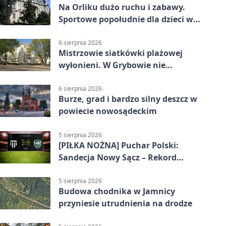
Na Orliku dużo ruchu i zabawy.
Sportowe popołudnie dla dzieci w
Grybowie
6 sierpnia 2026
Mistrzowie siatkówki plażowej
wyłonieni. W Grybowie nie
brakowało emocji
6 sierpnia 2026
Burze, grad i bardzo silny deszcz w
powiecie nowosądeckim
5 sierpnia 2026
[PIŁKA NOŻNA] Puchar Polski:
Sandecja Nowy Sącz – Rekord
Bielsko-Biała 3:0 w 1/64 finału
5 sierpnia 2026
Budowa chodnika w Jamnicy
przyniesie utrudnienia na drodze