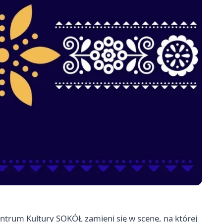
trum Kultury SOKÓŁ zamieni się w scenę, na której