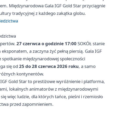
tem. Międzynarodowa Gala IGF Gold Star przyciągnie
tury tradycyjnej z każdego zakątka globu.
iedzictwa
edzictwa
spertów.
27 czerwca o godzinie 17:00
SOKÓŁ stanie
 eksponatem, a zaczyna żyć pełną piersią. Gala IGF
we spotkanie międzynarodowej społeczności
ąga się od
25 do 28 czerwca 2026 roku
, a samo
z różnych kontynentów.
GF Gold Star to prestiżowe wyróżnienie i platforma,
czami, lokalnych animatorów z międzynarodowymi
ę więc ludzie, dla których tańce, pieśni i rzemiosło
dzictwa przed zapomnieniem.