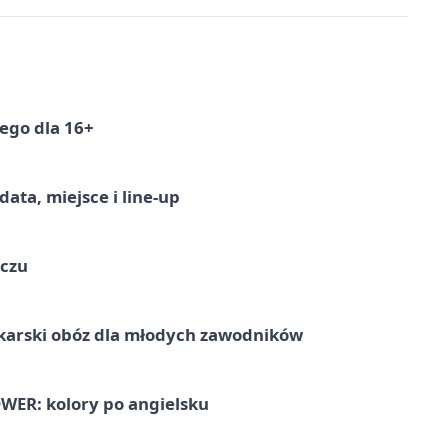
ego dla 16+
ata, miejsce i line-up
ączu
karski obóz dla młodych zawodników
ER: kolory po angielsku