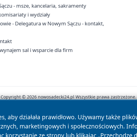
ączu - msze, kancelaria, sakramenty
omisariaty i wydziały
owie - Delegatura w Nowym Sączu - kontakt,
ntakt
wynajem sal i wsparcie dla firm
Copyright © 2026 nowosadecki24.pl Wszystkie prawa zastrzeżone.
es, aby działała prawidłowo. Używamy także plik
News
Autorzy
Polityka Prywatności
Polityka Cookie
cznych, marketingowych i społecznościowych. Inf
 korzystanie ze strony lub klikając „Przechodzę 