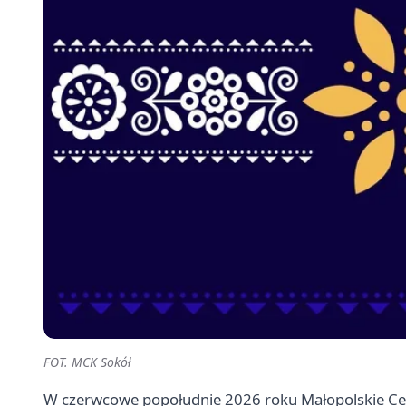
FOT. MCK Sokół
W czerwcowe popołudnie 2026 roku Małopolskie Cen