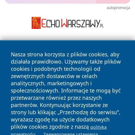
autopromocja
Nasza strona korzysta z plików cookies, aby
działała prawidłowo. Używamy także plików
cookies i podobnych technologii od
zewnętrznych dostawców w celach
Copyright © 2026 nowosadecki24.pl Wszystkie prawa
analitycznych, marketingowych i
zastrzeżone.
społecznościowych. Informacje te mogą być
przetwarzane również przez naszych
partnerów. Kontynuując korzystanie ze
Polityka
Polityka
News
Autorzy
strony lub klikając „Przechodzę do serwisu",
Prywatności
Cookies
wyrażasz zgodę na użycie dodatkowych
plików cookies zgodnie z naszą
polityką
.
.
prywatności
Zaawansowane ustawienia