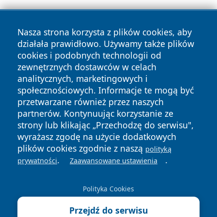
Nasza strona korzysta z plików cookies, aby
działała prawidłowo. Używamy także plików
cookies i podobnych technologii od
zewnętrznych dostawców w celach
Copyright © 2026 nowosadecki24.pl Wszystkie prawa
analitycznych, marketingowych i
zastrzeżone.
społecznościowych. Informacje te mogą być
przetwarzane również przez naszych
partnerów. Kontynuując korzystanie ze
Polityka
Polityka
News
Autorzy
strony lub klikając „Przechodzę do serwisu",
Prywatności
Cookies
wyrażasz zgodę na użycie dodatkowych
plików cookies zgodnie z naszą
polityką
.
.
prywatności
Zaawansowane ustawienia
Polityka Cookies
Przejdź do serwisu