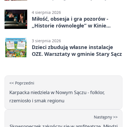
scenie
4 sierpnia 2026
Miłość, obsesja i gra pozorów -
„Historie równoległe” w Kinie
SOKÓŁ
3 sierpnia 2026
Dzieci zbudują własne instalacje
OZE. Warsztaty w gminie Stary Sącz
<< Poprzedni
Karpacka niedziela w Nowym Sączu - folklor,
rzemiosło i smak regionu
Następny >>
Skowroneczek zakończy się w amfiteatrze. Młodzi