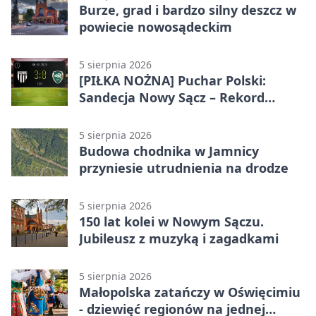
Burze, grad i bardzo silny deszcz w
powiecie nowosądeckim
5 sierpnia 2026
[PIŁKA NOŻNA] Puchar Polski:
Sandecja Nowy Sącz – Rekord
Bielsko-Biała 3:0 w 1/64 finału
5 sierpnia 2026
Budowa chodnika w Jamnicy
przyniesie utrudnienia na drodze
5 sierpnia 2026
150 lat kolei w Nowym Sączu.
Jubileusz z muzyką i zagadkami
5 sierpnia 2026
Małopolska zatańczy w Oświęcimiu
- dziewięć regionów na jednej