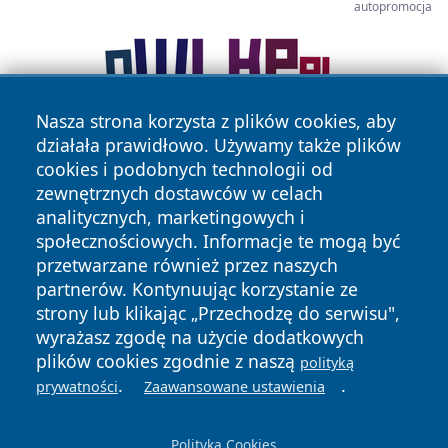
autopromocja
Nasza strona korzysta z plików cookies, aby
działała prawidłowo. Używamy także plików
cookies i podobnych technologii od
zewnętrznych dostawców w celach
analitycznych, marketingowych i
społecznościowych. Informacje te mogą być
przetwarzane również przez naszych
Copyright © 2026 nowosadecki24.pl Wszystkie prawa
partnerów. Kontynuując korzystanie ze
zastrzeżone.
strony lub klikając „Przechodzę do serwisu",
wyrażasz zgodę na użycie dodatkowych
plików cookies zgodnie z naszą
Polityka
Polityka
polityką
News
Autorzy
.
.
Prywatności
Cookies
prywatności
Zaawansowane ustawienia
Polityka Cookies