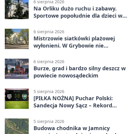
6 sierpnia 2026
Na Orliku dużo ruchu i zabawy.
Sportowe popołudnie dla dzieci w
Grybowie
6 sierpnia 2026
Mistrzowie siatkówki plażowej
wyłonieni. W Grybowie nie
brakowało emocji
6 sierpnia 2026
Burze, grad i bardzo silny deszcz w
powiecie nowosądeckim
5 sierpnia 2026
[PIŁKA NOŻNA] Puchar Polski:
Sandecja Nowy Sącz – Rekord
Bielsko-Biała 3:0 w 1/64 finału
5 sierpnia 2026
Budowa chodnika w Jamnicy