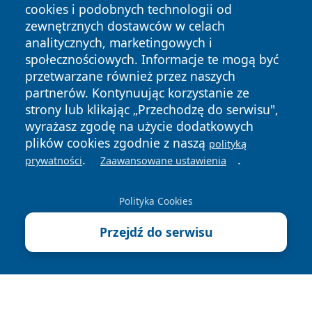
cookies i podobnych technologii od
zewnętrznych dostawców w celach
analitycznych, marketingowych i
społecznościowych. Informacje te mogą być
Copyright © 2026 nowosadecki24.pl Wszystkie prawa
przetwarzane również przez naszych
zastrzeżone.
partnerów. Kontynuując korzystanie ze
strony lub klikając „Przechodzę do serwisu",
wyrażasz zgodę na użycie dodatkowych
Polityka
Polityka
News
Autorzy
plików cookies zgodnie z naszą
polityką
Prywatności
Cookies
.
.
prywatności
Zaawansowane ustawienia
Polityka Cookies
Przejdź do serwisu