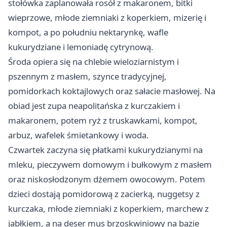
stołówka zaplanowała rosół z makaronem, bitki
wieprzowe, młode ziemniaki z koperkiem, mizerię i
kompot, a po południu nektarynkę, wafle
kukurydziane i lemoniadę cytrynową.
Środa opiera się na chlebie wieloziarnistym i
pszennym z masłem, szynce tradycyjnej,
pomidorkach koktajlowych oraz sałacie masłowej. Na
obiad jest zupa neapolitańska z kurczakiem i
makaronem, potem ryż z truskawkami, kompot,
arbuz, wafelek śmietankowy i woda.
Czwartek zaczyna się płatkami kukurydzianymi na
mleku, pieczywem domowym i bułkowym z masłem
oraz niskosłodzonym dżemem owocowym. Potem
dzieci dostają pomidorową z zacierką, nuggetsy z
kurczaka, młode ziemniaki z koperkiem, marchew z
jabłkiem, a na deser mus brzoskwiniowy na bazie