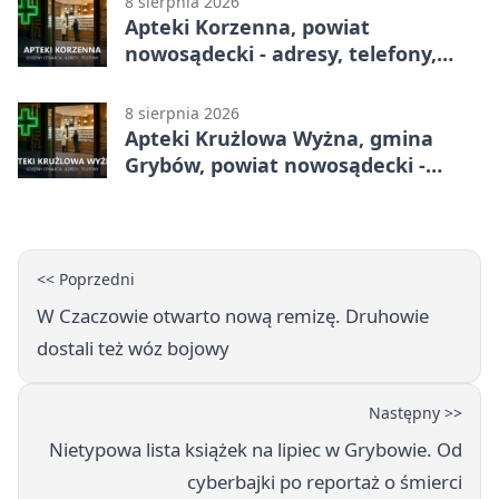
8 sierpnia 2026
Apteki Korzenna, powiat
nowosądecki - adresy, telefony,
godziny otwarcia
8 sierpnia 2026
Apteki Krużlowa Wyżna, gmina
Grybów, powiat nowosądecki -
adresy, telefony, godziny otwarcia
<< Poprzedni
W Czaczowie otwarto nową remizę. Druhowie
dostali też wóz bojowy
Następny >>
Nietypowa lista książek na lipiec w Grybowie. Od
cyberbajki po reportaż o śmierci