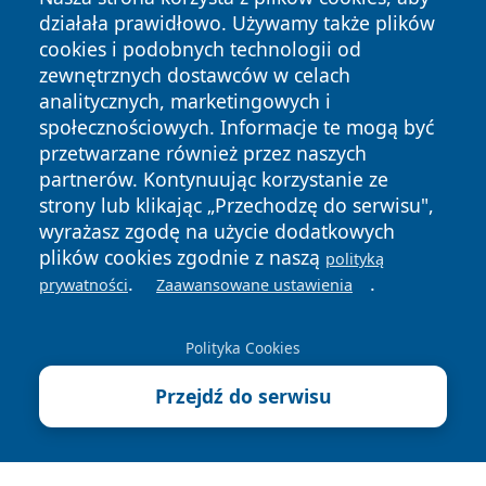
działała prawidłowo. Używamy także plików
cookies i podobnych technologii od
zewnętrznych dostawców w celach
analitycznych, marketingowych i
Copyright © 2026 nowosadecki24.pl Wszystkie prawa
społecznościowych. Informacje te mogą być
zastrzeżone.
przetwarzane również przez naszych
partnerów. Kontynuując korzystanie ze
strony lub klikając „Przechodzę do serwisu",
Polityka
Polityka
News
Autorzy
wyrażasz zgodę na użycie dodatkowych
Prywatności
Cookies
plików cookies zgodnie z naszą
polityką
.
.
prywatności
Zaawansowane ustawienia
Polityka Cookies
Przejdź do serwisu