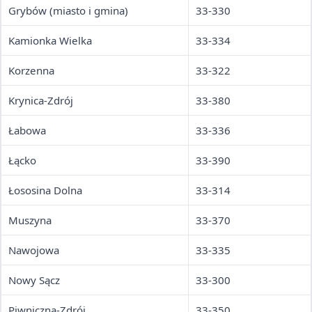
Grybów (miasto i gmina)
33-330
Kamionka Wielka
33-334
Korzenna
33-322
Krynica-Zdrój
33-380
Łabowa
33-336
Łącko
33-390
Łososina Dolna
33-314
Muszyna
33-370
Nawojowa
33-335
Nowy Sącz
33-300
Piwniczna-Zdrój
33-350