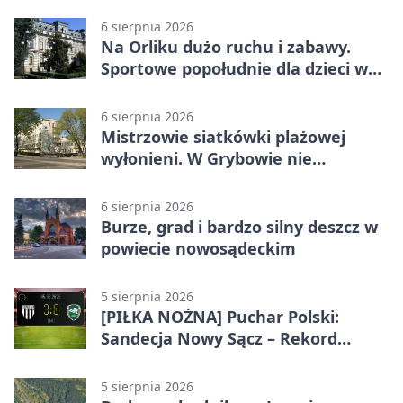
wraca z nowym programem
6 sierpnia 2026
Na Orliku dużo ruchu i zabawy.
Sportowe popołudnie dla dzieci w
Grybowie
6 sierpnia 2026
Mistrzowie siatkówki plażowej
wyłonieni. W Grybowie nie
brakowało emocji
6 sierpnia 2026
Burze, grad i bardzo silny deszcz w
powiecie nowosądeckim
5 sierpnia 2026
[PIŁKA NOŻNA] Puchar Polski:
Sandecja Nowy Sącz – Rekord
Bielsko-Biała 3:0 w 1/64 finału
5 sierpnia 2026