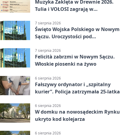
Muzyka Zaklęta w Drewnie 2026.
Tulia i VOŁOSI zagrają w
niezwykłych miejscach Małopolski
7 sierpnia 2026
Święto Wojska Polskiego w Nowym
Sączu. Uroczystości pod
pomnikiem Piłsudskiego
7 sierpnia 2026
Felicità zabrzmi w Nowym Sączu.
Włoskie piosenki na żywo
6 sierpnia 2026
Fałszywy ordynator i „szpitalny
kurier”. Policja zatrzymała 25-latka
6 sierpnia 2026
W domku na nowosądeckim Rynku
ukryto kod kolejarza
6 sierpnia 2026