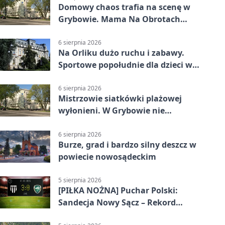
Domowy chaos trafia na scenę w
Grybowie. Mama Na Obrotach
wraca z nowym programem
6 sierpnia 2026
Na Orliku dużo ruchu i zabawy.
Sportowe popołudnie dla dzieci w
Grybowie
6 sierpnia 2026
Mistrzowie siatkówki plażowej
wyłonieni. W Grybowie nie
brakowało emocji
6 sierpnia 2026
Burze, grad i bardzo silny deszcz w
powiecie nowosądeckim
5 sierpnia 2026
[PIŁKA NOŻNA] Puchar Polski:
Sandecja Nowy Sącz – Rekord
Bielsko-Biała 3:0 w 1/64 finału