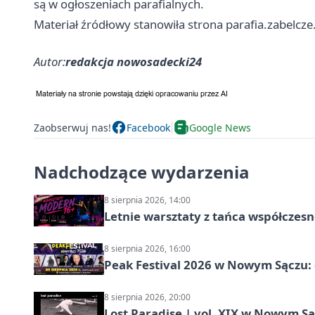
są w ogłoszeniach parafialnych.
Materiał źródłowy stanowiła strona parafia.zabelcze.
Autor:
redakcja nowosadecki24
Zaobserwuj nas!
Facebook
Google News
Nadchodzące wydarzenia
8 sierpnia 2026, 14:00
Letnie warsztaty z tańca współczesn
8 sierpnia 2026, 16:00
Peak Festival 2026 w Nowym Sączu: d
8 sierpnia 2026, 20:00
Lost Paradise | vol. XIX w Nowym S