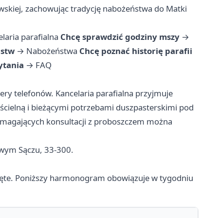
wskiej, zachowując tradycję nabożeństwa do Matki
elaria parafialna
Chcę sprawdzić godziny mszy
→
ństw
→
Nabożeństwa
Chcę poznać historię parafii
ytania
→
FAQ
ry telefonów. Kancelaria parafialna przyjmuje
cielną i bieżącymi potrzebami duszpasterskimi pod
magających konsultacji z proboszczem można
Nowym Sączu, 33-300.
więte. Poniższy harmonogram obowiązuje w tygodniu