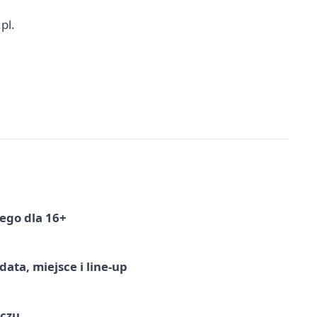
pl.
ego dla 16+
ata, miejsce i line-up
ączu