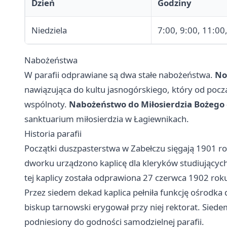
Dzień
Godziny
Niedziela
7:00, 9:00, 11:00
Nabożeństwa
W parafii odprawiane są dwa stałe nabożeństwa.
No
nawiązująca do kultu jasnogórskiego, który od poc
wspólnoty.
Nabożeństwo do Miłosierdzia Bożego
sanktuarium miłosierdzia w Łagiewnikach.
Historia parafii
Początki duszpasterstwa w Zabełczu sięgają 1901 ro
dworku urządzono kaplicę dla kleryków studiującyc
tej kaplicy została odprawiona 27 czerwca 1902 rok
Przez siedem dekad kaplica pełniła funkcję ośrodka
biskup tarnowski erygował przy niej rektorat. Siede
podniesiony do godności samodzielnej parafii.