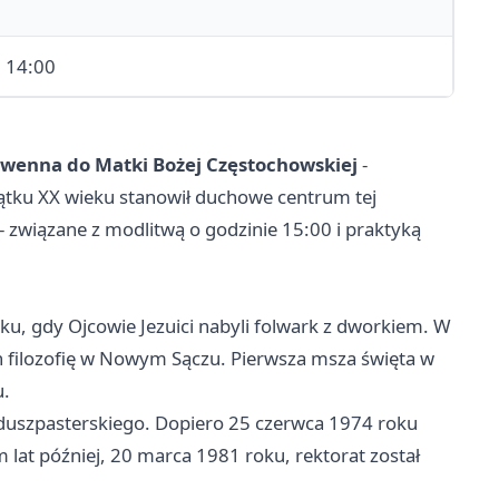
, 14:00
wenna do Matki Bożej Częstochowskiej
-
zątku XX wieku stanowił duchowe centrum tej
- związane z modlitwą o godzinie 15:00 i praktyką
ku, gdy Ojcowie Jezuici nabyli folwark z dworkiem. W
h filozofię w Nowym Sączu. Pierwsza msza święta w
u.
 duszpasterskiego. Dopiero 25 czerwca 1974 roku
m lat później, 20 marca 1981 roku, rektorat został