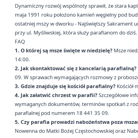
Dynamiczny rozwój wspólnoty sprawił, że stara kap
maja 1991 roku położono kamień węgielny pod budo
ostatniej mszy w dworku - Najświętszy Sakrament ur
przy ul. Myśliwskiej, która służy parafianom do dziś.
FAQ
1. O której są msze święte w niedzielę?
Msze niedz
14:00.
2. Jak skontaktować się z kancelarią parafialną?
09. W sprawach wymagających rozmowy z proboszc
3. Gdzie znajduje się kościół parafialny?
Kościół m
4. Jak załatwić chrzest w parafii?
Szczegółowe info
wymaganych dokumentów, terminów spotkań z rodzic
parafialnej pod numerem 18 441 35 09.
5. Czy parafia prowadzi nabożeństwa poza msza
Nowenna do Matki Bożej Częstochowskiej oraz Nab