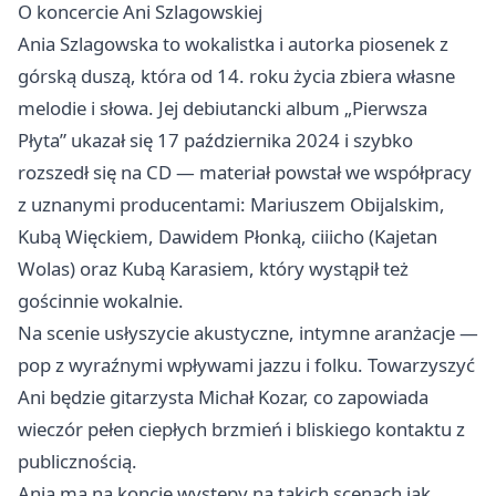
O koncercie Ani Szlagowskiej
Ania Szlagowska to wokalistka i autorka piosenek z
górską duszą, która od 14. roku życia zbiera własne
melodie i słowa. Jej debiutancki album „Pierwsza
Płyta” ukazał się 17 października 2024 i szybko
rozszedł się na CD — materiał powstał we współpracy
z uznanymi producentami: Mariuszem Obijalskim,
Kubą Więckiem, Dawidem Płonką, ciiicho (Kajetan
Wolas) oraz Kubą Karasiem, który wystąpił też
gościnnie wokalnie.
Na scenie usłyszycie akustyczne, intymne aranżacje —
pop z wyraźnymi wpływami jazzu i folku. Towarzyszyć
Ani będzie gitarzysta Michał Kozar, co zapowiada
wieczór pełen ciepłych brzmień i bliskiego kontaktu z
publicznością.
Ania ma na koncie występy na takich scenach jak