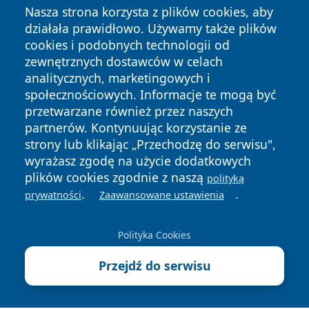
Nasza strona korzysta z plików cookies, aby
działała prawidłowo. Używamy także plików
cookies i podobnych technologii od
zewnętrznych dostawców w celach
analitycznych, marketingowych i
Copyright © 2026 nowosadecki24.pl Wszystkie prawa
społecznościowych. Informacje te mogą być
zastrzeżone.
przetwarzane również przez naszych
partnerów. Kontynuując korzystanie ze
strony lub klikając „Przechodzę do serwisu",
Polityka
Polityka
wyrażasz zgodę na użycie dodatkowych
News
Autorzy
Prywatności
Cookies
plików cookies zgodnie z naszą
polityką
.
.
prywatności
Zaawansowane ustawienia
Polityka Cookies
Przejdź do serwisu