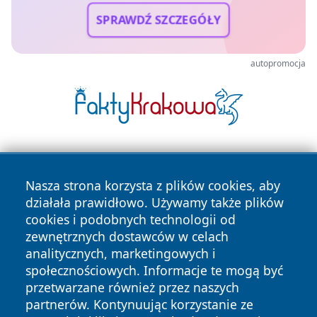
SPRAWDŹ SZCZEGÓŁY
autopromocja
Nasza strona korzysta z plików cookies, aby
działała prawidłowo. Używamy także plików
cookies i podobnych technologii od
zewnętrznych dostawców w celach
Copyright © 2026 nowosadecki24.pl Wszystkie prawa
analitycznych, marketingowych i
zastrzeżone.
społecznościowych. Informacje te mogą być
przetwarzane również przez naszych
partnerów. Kontynuując korzystanie ze
Polityka
Polityka
News
Autorzy