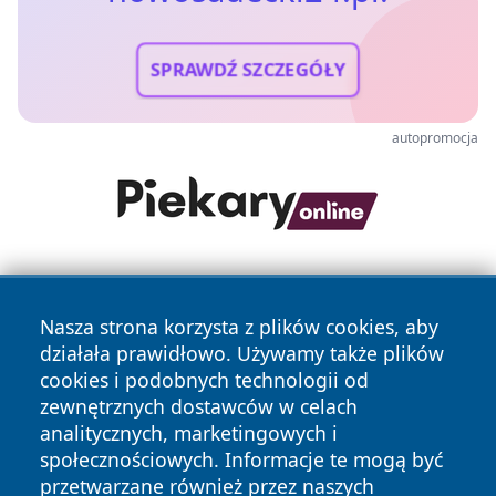
SPRAWDŹ SZCZEGÓŁY
autopromocja
Nasza strona korzysta z plików cookies, aby
działała prawidłowo. Używamy także plików
cookies i podobnych technologii od
zewnętrznych dostawców w celach
Copyright © 2026 nowosadecki24.pl Wszystkie prawa
analitycznych, marketingowych i
zastrzeżone.
społecznościowych. Informacje te mogą być
przetwarzane również przez naszych