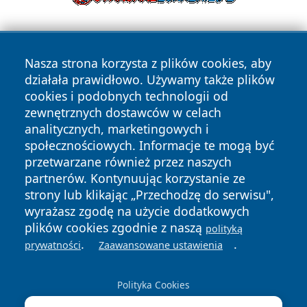
Nasza strona korzysta z plików cookies, aby
działała prawidłowo. Używamy także plików
cookies i podobnych technologii od
zewnętrznych dostawców w celach
Copyright © 2026 nowosadecki24.pl Wszystkie prawa
analitycznych, marketingowych i
zastrzeżone.
społecznościowych. Informacje te mogą być
przetwarzane również przez naszych
partnerów. Kontynuując korzystanie ze
Polityka
Polityka
News
Autorzy
strony lub klikając „Przechodzę do serwisu",
Prywatności
Cookies
wyrażasz zgodę na użycie dodatkowych
plików cookies zgodnie z naszą
polityką
.
.
prywatności
Zaawansowane ustawienia
Polityka Cookies