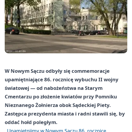
W Nowym Sączu odbyły się commemoracje
upamiętniające 86. rocznicę wybuchu II wojny
światowej — od nabożeństwa na Starym
Cmentarzu po złożenie kwiatów przy Pomniku
Nieznanego Żołnierza obok Sądeckiej Piety.
Zastępca prezydenta miasta i radni stawili się, by
oddać hołd poległym.
Upamiętnijmy w Nowym Sączu 86. rocznicę