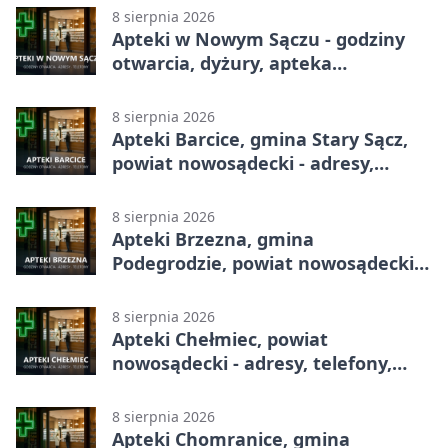
sądeczan
8 sierpnia 2026
Apteki w Nowym Sączu - godziny
otwarcia, dyżury, apteka
całodobowa
8 sierpnia 2026
Apteki Barcice, gmina Stary Sącz,
powiat nowosądecki - adresy,
telefony, godziny otwarcia
8 sierpnia 2026
Apteki Brzezna, gmina
Podegrodzie, powiat nowosądecki -
adresy, telefony, godziny otwarcia
8 sierpnia 2026
Apteki Chełmiec, powiat
nowosądecki - adresy, telefony,
godziny otwarcia
8 sierpnia 2026
Apteki Chomranice, gmina