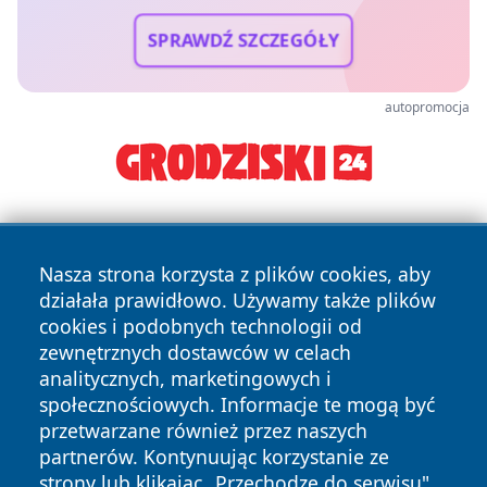
SPRAWDŹ SZCZEGÓŁY
autopromocja
Nasza strona korzysta z plików cookies, aby
działała prawidłowo. Używamy także plików
cookies i podobnych technologii od
zewnętrznych dostawców w celach
Copyright © 2026 nowosadecki24.pl Wszystkie prawa
analitycznych, marketingowych i
zastrzeżone.
społecznościowych. Informacje te mogą być
przetwarzane również przez naszych
partnerów. Kontynuując korzystanie ze
Polityka
Polityka
News
Autorzy
strony lub klikając „Przechodzę do serwisu",
Prywatności
Cookies