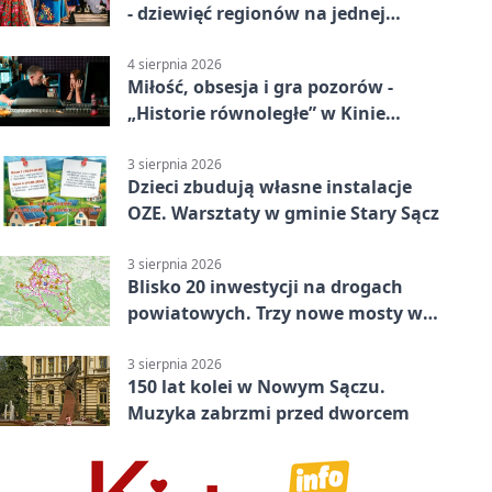
- dziewięć regionów na jednej
scenie
4 sierpnia 2026
Miłość, obsesja i gra pozorów -
„Historie równoległe” w Kinie
SOKÓŁ
3 sierpnia 2026
Dzieci zbudują własne instalacje
OZE. Warsztaty w gminie Stary Sącz
3 sierpnia 2026
Blisko 20 inwestycji na drogach
powiatowych. Trzy nowe mosty w
budowie
3 sierpnia 2026
150 lat kolei w Nowym Sączu.
Muzyka zabrzmi przed dworcem