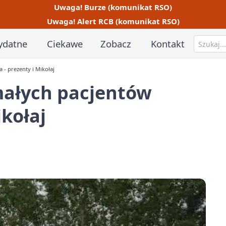
Uwaga! Burze (komunikat RSO)
Uwaga! Alert RCB (komunikat RSO)
ydatne
Ciekawe
Zobacz
Kontakt
a - prezenty i Mikołaj
 małych pacjentów
ikołaj