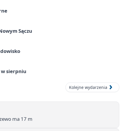
rne
w Nowym Sączu
idowisko
 w sierpniu
Kolejne wydarzenia
drzewo ma 17 m