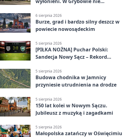
wyłonieni. W Grybowie nie
brakowało emocji
6 sierpnia 2026
Burze, grad i bardzo silny deszcz w
powiecie nowosądeckim
5 sierpnia 2026
[PIŁKA NOŻNA] Puchar Polski:
Sandecja Nowy Sącz – Rekord
Bielsko-Biała 3:0 w 1/64 finału
5 sierpnia 2026
Budowa chodnika w Jamnicy
przyniesie utrudnienia na drodze
5 sierpnia 2026
150 lat kolei w Nowym Sączu.
Jubileusz z muzyką i zagadkami
5 sierpnia 2026
Małopolska zatańczy w Oświęcimiu