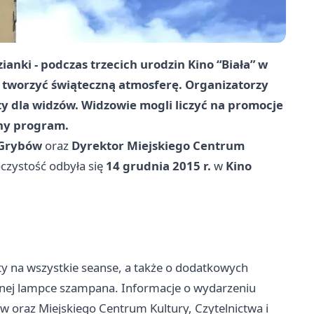
anki - podczas trzecich urodzin Kino “Biała” w
i tworzyć świąteczną atmosferę. Organizatorzy
ty dla widzów. Widzowie mogli liczyć na promocje
rny program.
 Grybów
oraz
Dyrektor Miejskiego Centrum
oczystość odbyła się
14 grudnia 2015 r.
w
Kino
ty na wszystkie seanse, a także o dodatkowych
cznej lampce szampana. Informacje o wydarzeniu
 oraz Miejskiego Centrum Kultury, Czytelnictwa i