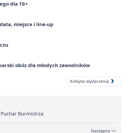
ego dla 16+
ata, miejsce i line-up
ączu
karski obóz dla młodych zawodników
Kolejne wydarzenia
o Puchar Burmistrza
Następny >>