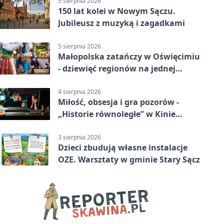
5 sierpnia 2026
150 lat kolei w Nowym Sączu.
Jubileusz z muzyką i zagadkami
5 sierpnia 2026
Małopolska zatańczy w Oświęcimiu
- dziewięć regionów na jednej
scenie
4 sierpnia 2026
Miłość, obsesja i gra pozorów -
„Historie równoległe” w Kinie
SOKÓŁ
3 sierpnia 2026
Dzieci zbudują własne instalacje
OZE. Warsztaty w gminie Stary Sącz