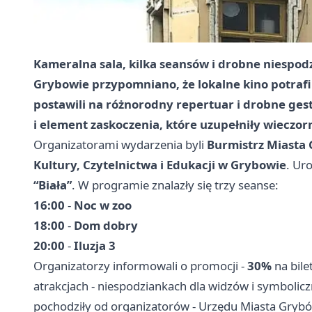
Kameralna sala, kilka seansów i drobne niespodzi
Grybowie przypomniano, że lokalne kino potraf
postawili na różnorodny repertuar i drobne ges
i element zaskoczenia, które uzupełniły wieczo
Organizatorami wydarzenia byli
Burmistrz Miasta
Kultury, Czytelnictwa i Edukacji w Grybowie
. Ur
“Biała”
. W programie znalazły się trzy seanse:
16:00
-
Noc w zoo
18:00
-
Dom dobry
20:00
-
Iluzja 3
Organizatorzy informowali o promocji -
30%
na bile
atrakcjach - niespodziankach dla widzów i symboli
pochodziły od organizatorów - Urzędu Miasta Grybów