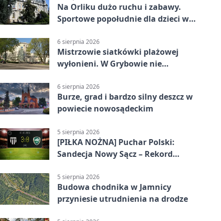
Na Orliku dużo ruchu i zabawy.
Sportowe popołudnie dla dzieci w
Grybowie
6 sierpnia 2026
Mistrzowie siatkówki plażowej
wyłonieni. W Grybowie nie
brakowało emocji
6 sierpnia 2026
Burze, grad i bardzo silny deszcz w
powiecie nowosądeckim
5 sierpnia 2026
[PIŁKA NOŻNA] Puchar Polski:
Sandecja Nowy Sącz – Rekord
Bielsko-Biała 3:0 w 1/64 finału
5 sierpnia 2026
Budowa chodnika w Jamnicy
przyniesie utrudnienia na drodze