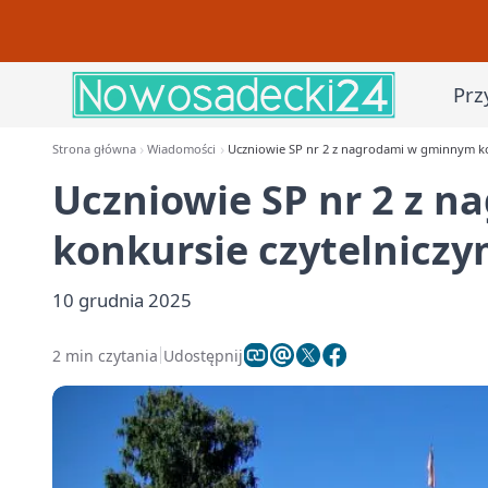
Prz
Strona główna
Wiadomości
Uczniowie SP nr 2 z nagrodami w gminnym ko
Uczniowie SP nr 2 z 
konkursie czytelnicz
10 grudnia 2025
2 min czytania
Udostępnij