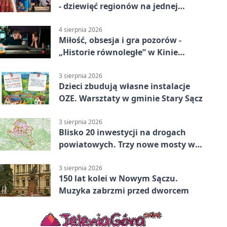
- dziewięć regionów na jednej
scenie
4 sierpnia 2026
Miłość, obsesja i gra pozorów -
„Historie równoległe” w Kinie
SOKÓŁ
3 sierpnia 2026
Dzieci zbudują własne instalacje
OZE. Warsztaty w gminie Stary Sącz
3 sierpnia 2026
Blisko 20 inwestycji na drogach
powiatowych. Trzy nowe mosty w
budowie
3 sierpnia 2026
150 lat kolei w Nowym Sączu.
Muzyka zabrzmi przed dworcem