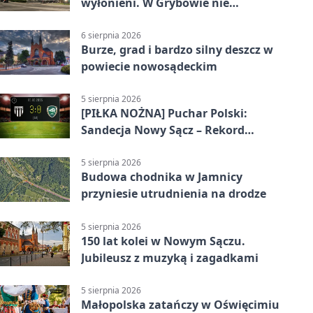
wyłonieni. W Grybowie nie
brakowało emocji
6 sierpnia 2026
Burze, grad i bardzo silny deszcz w
powiecie nowosądeckim
5 sierpnia 2026
[PIŁKA NOŻNA] Puchar Polski:
Sandecja Nowy Sącz – Rekord
Bielsko-Biała 3:0 w 1/64 finału
5 sierpnia 2026
Budowa chodnika w Jamnicy
przyniesie utrudnienia na drodze
5 sierpnia 2026
150 lat kolei w Nowym Sączu.
Jubileusz z muzyką i zagadkami
5 sierpnia 2026
Małopolska zatańczy w Oświęcimiu