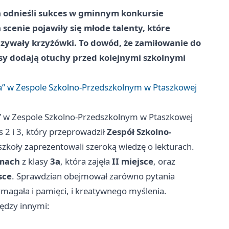
a odnieśli sukces w gminnym konkursie
cenie pojawiły się młode talenty, które
ązywały krzyżówki. To dowód, że zamiłowanie do
sy dodają otuchy przed kolejnymi szkolnymi
ka” w Zespole Szkolno-Przedszkolnym w Ptaszkowej
a” w Zespole Szkolno-Przedszkolnym w Ptaszkowej
 2 i 3, który przeprowadził
Zespół Szkolno-
 szkoły zaprezentowali szeroką wiedzę o lekturach.
lmach
z klasy
3a
, która zajęła
II miejsce
, oraz
sce
. Sprawdzian obejmował zarówno pytania
magała i pamięci, i kreatywnego myślenia.
iędzy innymi: