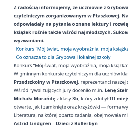
Z radością informujemy, że uczniowie z Grybow
czytelniczym zorganizowanym w Ptaszkowej. Na s
odpowiadały na pytania o znane lektury i rozwi
książek rośnie także wśród najmłodszych. Sukce
wyzwaniami.
Konkurs “Mój świat, moja wyobraźnia, moja książ
Co oznacza to dla Grybowa i lokalnej szkoły
Konkurs “Mój świat, moja wyobraźnia, moja książk
W gminnym konkursie czytelniczym dla uczniów klas
Przedszkolny w Ptaszkowej
, reprezentanci naszej
Wśród rywalizujących jury doceniło m.in.
Lenę Ste
Michała Morańdę
z klasy
3b
, który zdobył
III miej
otwarte, jak i zamknięte oraz krzyżówki — forma wy
Literatura, na której oparto zadania, obejmowała m
Astrid Lindgren
–
Dzieci z Bullerbyn