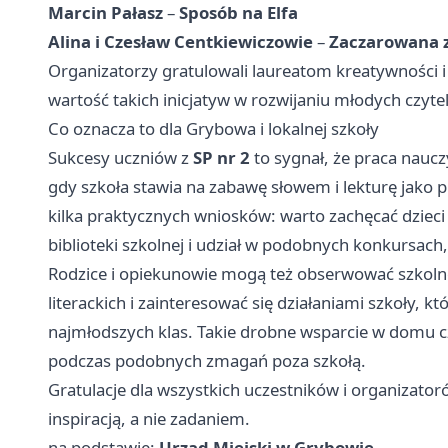
Marcin Pałasz
–
Sposób na Elfa
Alina i Czesław Centkiewiczowie
–
Zaczarowana 
Organizatorzy gratulowali laureatom kreatywności i 
wartość takich inicjatyw w rozwijaniu młodych czyte
Co oznacza to dla Grybowa i lokalnej szkoły
Sukcesy uczniów z
SP nr 2
to sygnał, że praca naucz
gdy szkoła stawia na zabawę słowem i lekturę jako 
kilka praktycznych wniosków: warto zachęcać dzieci
biblioteki szkolnej i udział w podobnych konkursach,
Rodzice i opiekunowie mogą też obserwować szkolne
literackich i zainteresować się działaniami szkoły, 
najmłodszych klas. Takie drobne wsparcie w domu cz
podczas podobnych zmagań poza szkołą.
Gratulacje dla wszystkich uczestników i organizatorów
inspiracją, a nie zadaniem.
na podstawie:
Urząd Miejski w Grybowie
.