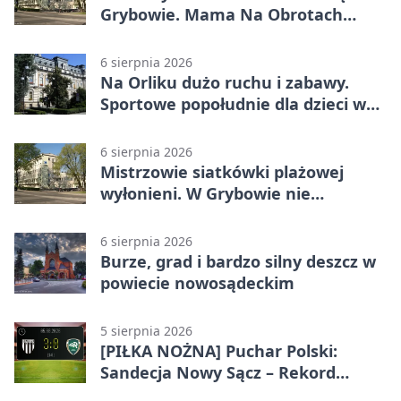
Grybowie. Mama Na Obrotach
wraca z nowym programem
6 sierpnia 2026
Na Orliku dużo ruchu i zabawy.
Sportowe popołudnie dla dzieci w
Grybowie
6 sierpnia 2026
Mistrzowie siatkówki plażowej
wyłonieni. W Grybowie nie
brakowało emocji
6 sierpnia 2026
Burze, grad i bardzo silny deszcz w
powiecie nowosądeckim
5 sierpnia 2026
[PIŁKA NOŻNA] Puchar Polski:
Sandecja Nowy Sącz – Rekord
Bielsko-Biała 3:0 w 1/64 finału