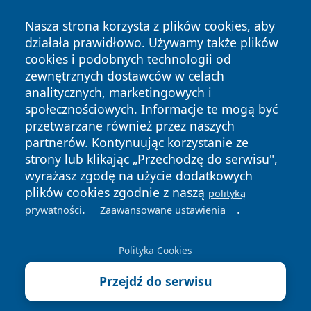
Nasza strona korzysta z plików cookies, aby
działała prawidłowo. Używamy także plików
cookies i podobnych technologii od
zewnętrznych dostawców w celach
analitycznych, marketingowych i
społecznościowych. Informacje te mogą być
Copyright © 2026 nowosadecki24.pl Wszystkie prawa
przetwarzane również przez naszych
zastrzeżone.
partnerów. Kontynuując korzystanie ze
strony lub klikając „Przechodzę do serwisu",
wyrażasz zgodę na użycie dodatkowych
Polityka
Polityka
News
Autorzy
plików cookies zgodnie z naszą
polityką
Prywatności
Cookies
.
.
prywatności
Zaawansowane ustawienia
Polityka Cookies
Przejdź do serwisu