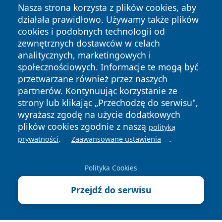
Nasza strona korzysta z plików cookies, aby
działała prawidłowo. Używamy także plików
cookies i podobnych technologii od
zewnętrznych dostawców w celach
analitycznych, marketingowych i
Copyright © 2026 nowosadecki24.pl Wszystkie prawa
społecznościowych. Informacje te mogą być
zastrzeżone.
przetwarzane również przez naszych
partnerów. Kontynuując korzystanie ze
strony lub klikając „Przechodzę do serwisu",
Polityka
Polityka
News
Autorzy
wyrażasz zgodę na użycie dodatkowych
Prywatności
Cookies
plików cookies zgodnie z naszą
polityką
.
.
prywatności
Zaawansowane ustawienia
Polityka Cookies
Przejdź do serwisu