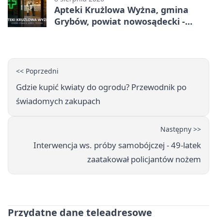
Apteki Krużlowa Wyżna, gmina
Grybów, powiat nowosądecki -
adresy, telefony, godziny otwarcia
<< Poprzedni
Gdzie kupić kwiaty do ogrodu? Przewodnik po
świadomych zakupach
Następny >>
Interwencja ws. próby samobójczej - 49-latek
zaatakował policjantów nożem
Przydatne dane teleadresowe