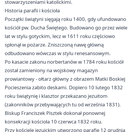
stowarzyszeniami katolickimi.
Historia parafii i kościoła
Początki świątyni sięgają roku 1400, gdy ufundowano
kościół pw. Ducha Świętego. Budowano go przez wiele
lat w stylu gotyckim, lecz w 1611 roku częściowo
spłonął w pożarze. Zniszczoną nawę główną
odbudowano wówczas w stylu renesansowym.
Po kasacie zakonu norbertanów w 1784 roku kościół
został zamieniony na wojskowy magazyn
prowiantowy - ołtarz główny z obrazem Matki Boskiej
Pocieszenia zabito deskami. Dopiero 10 lutego 1832
roku świątynię i klasztor przekazano jezuitom
(zakonników przebywających tu od września 1831).
Biskup Franciszek Pisztek dokonał ponownej
konsekracji kościoła 10 czerwca 1832 roku.
Przy kościele jezuickim utworzono parafię 12 grudnia