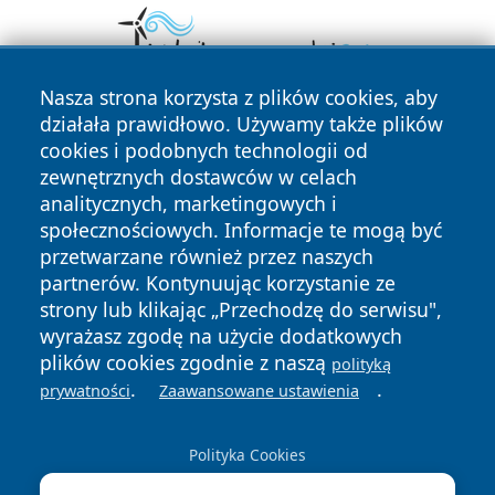
Nasza strona korzysta z plików cookies, aby
działała prawidłowo. Używamy także plików
cookies i podobnych technologii od
zewnętrznych dostawców w celach
analitycznych, marketingowych i
społecznościowych. Informacje te mogą być
przetwarzane również przez naszych
Copyright © 2026 nowosadecki24.pl Wszystkie prawa
zastrzeżone.
partnerów. Kontynuując korzystanie ze
strony lub klikając „Przechodzę do serwisu",
wyrażasz zgodę na użycie dodatkowych
Polityka
Polityka
plików cookies zgodnie z naszą
polityką
News
Autorzy
Prywatności
Cookies
.
.
prywatności
Zaawansowane ustawienia
Polityka Cookies