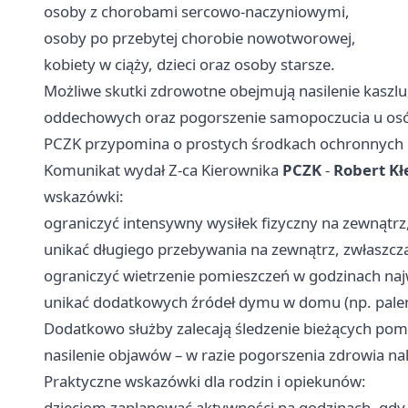
osoby z chorobami sercowo-naczyniowymi,
osoby po przebytej chorobie nowotworowej,
kobiety w ciąży, dzieci oraz osoby starsze.
Możliwe skutki zdrowotne obejmują nasilenie kaszlu,
oddechowych oraz pogorszenie samopoczucia u osó
PCZK przypomina o prostych środkach ochronnych 
Komunikat wydał Z-ca Kierownika
PCZK
-
Robert Kł
wskazówki:
ograniczyć intensywny wysiłek fizyczny na zewnątrz
unikać długiego przebywania na zewnątrz, zwłaszcz
ograniczyć wietrzenie pomieszczeń w godzinach naj
unikać dodatkowych źródeł dymu w domu (np. pale
Dodatkowo służby zalecają śledzenie bieżących pomi
nasilenie objawów – w razie pogorszenia zdrowia na
Praktyczne wskazówki dla rodzin i opiekunów:
dzieciom zaplanować aktywności na godzinach, gdy 