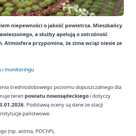
akiem niepewności o jakość powietrza. Mieszkańcy
awieszonego, a służby apelują o ostrożność
h. Atmosfera przypomina, że zima wciąż niesie ze
 i monitoringu
enia średniodobowego poziomu dopuszczalnego dla
muje teren
powiatu nowosądeckiego
i dotyczy
3.01.2026
. Podstawą oceny są dane ze stacji
nstytucje państwowe.
go (np. astma, POChP),