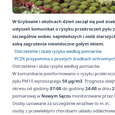
W Grybowie i okolicach dzień zaczął się pod zn
usłyszeli komunikat o ryzyku przekroczeń pyłu z
szczególnie wobec najmłodszych i osób starszyc
sobą zagrożenia niewidoczne gołym okiem.
Ostrzeżenie i skala ryzyka według pomiarów
PCZK przypomina o prostych środkach ochronnych
Ostrzeżenie i skala ryzyka według pomiarów
W komunikacie poinformowano o ryzyku przekrocz
pyłu PM10 wynoszącego
50 µg/m3
. Prognoza obej
okresu od godziny
07:00
do godziny
24:00
w dniu
2
pomiarowej w
Nowym Sączu
monitorowane przez i
Osoby uznawane za szczególnie wrażliwe to m.in.:
osoby z przewlekłymi chorobami układu oddechowe