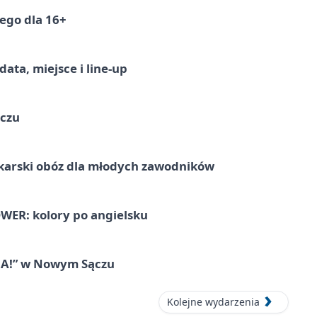
ego dla 16+
ata, miejsce i line-up
ączu
karski obóz dla młodych zawodników
ER: kolory po angielsku
IA!” w Nowym Sączu
Kolejne wydarzenia