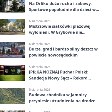
Na Orliku dużo ruchu i zabawy.
Sportowe popołudnie dla dzieci w
Grybowie
6 sierpnia 2026
Mistrzowie siatkówki plażowej
wyłonieni. W Grybowie nie
brakowało emocji
6 sierpnia 2026
Burze, grad i bardzo silny deszcz w
powiecie nowosądeckim
5 sierpnia 2026
[PIŁKA NOŻNA] Puchar Polski:
Sandecja Nowy Sącz – Rekord
Bielsko-Biała 3:0 w 1/64 finału
5 sierpnia 2026
Budowa chodnika w Jamnicy
przyniesie utrudnienia na drodze