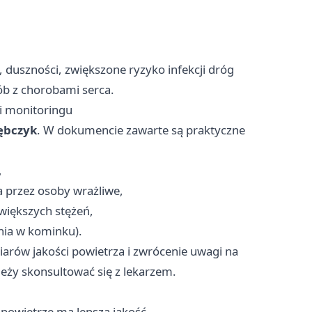
 duszności, zwiększone ryzyko infekcji dróg
b z chorobami serca.
i monitoringu
ębczyk
. W dokumencie zawarte są praktyczne
,
a przez osoby wrażliwe,
większych stężeń,
nia w kominku).
arów jakości powietrza i zwrócenie uwagi na
leży skonsultować się z lekarzem.
powietrze ma lepszą jakość,