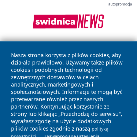
autopromocja
Nasza strona korzysta z plików cookies, aby
działała prawidłowo. Używamy także plików
cookies i podobnych technologii od
zewnętrznych dostawców w celach
Copyright © 2026 nowosadecki24.pl Wszystkie prawa
analitycznych, marketingowych i
zastrzeżone.
społecznościowych. Informacje te mogą być
przetwarzane również przez naszych
partnerów. Kontynuując korzystanie ze
Polityka
Polityka
News
Autorzy
strony lub klikając „Przechodzę do serwisu",
Prywatności
Cookies
wyrażasz zgodę na użycie dodatkowych
plików cookies zgodnie z naszą
polityką
.
.
prywatności
Zaawansowane ustawienia