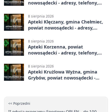
nowosądecki - adresy, telefony,
godziny otwarcia
8 sierpnia 2026
Apteki Klęczany, gmina Chełmiec,
powiat nowosądecki - adresy,
telefony, godziny otwarcia
8 sierpnia 2026
Apteki Korzenna, powiat
nowosądecki - adresy, telefony,
godziny otwarcia
8 sierpnia 2026
Apteki Krużlowa Wyżna, gmina
Grybów, powiat nowosądecki -
adresy, telefony, godziny otwarcia
<< Poprzedni
II edycja programu Sportowy ORLEN – do 100