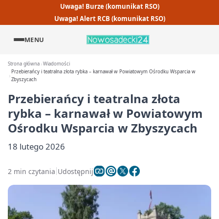
Uwaga! Burze (komunikat RSO)
Uwaga! Alert RCB (komunikat RSO)
MENU
Strona główna
Wiadomości
Przebierańcy i teatralna złota rybka – karnawał w Powiatowym Ośrodku Wsparcia w
Zbyszycach
Przebierańcy i teatralna złota
rybka – karnawał w Powiatowym
Ośrodku Wsparcia w Zbyszycach
18 lutego 2026
2 min czytania
Udostępnij