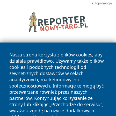
autopromocja
Nasza strona korzysta z plików cookies, aby
działała prawidłowo. Używamy także plików
cookies i podobnych technologii od
zewnętrznych dostawców w celach
Copyright © 2026 nowosadecki24.pl Wszystkie prawa
analitycznych, marketingowych i
zastrzeżone.
społecznościowych. Informacje te mogą być
przetwarzane również przez naszych
partnerów. Kontynuując korzystanie ze
Polityka
Polityka
News
Autorzy
strony lub klikając „Przechodzę do serwisu",
Prywatności
Cookies
wyrażasz zgodę na użycie dodatkowych