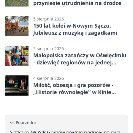
przyniesie utrudnienia na drodze
5 sierpnia 2026
150 lat kolei w Nowym Sączu.
Jubileusz z muzyką i zagadkami
5 sierpnia 2026
Małopolska zatańczy w Oświęcimiu
- dziewięć regionów na jednej
scenie
4 sierpnia 2026
Miłość, obsesja i gra pozorów -
„Historie równoległe” w Kinie
SOKÓŁ
<< Poprzedni
Siatkarki MOSiR Grybów pewnie sięgnęły po dwa