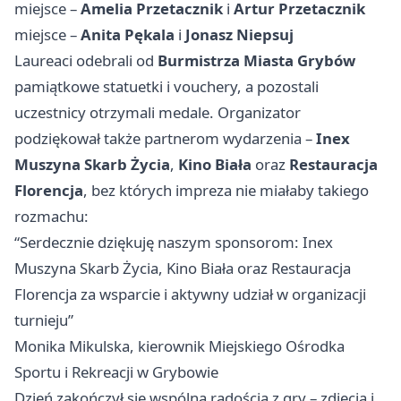
miejsce –
Amelia Przetacznik
i
Artur Przetacznik
miejsce –
Anita Pękala
i
Jonasz Niepsuj
Laureaci odebrali od
Burmistrza Miasta Grybów
pamiątkowe statuetki i vouchery, a pozostali
uczestnicy otrzymali medale. Organizator
podziękował także partnerom wydarzenia –
Inex
Muszyna Skarb Życia
,
Kino Biała
oraz
Restauracja
Florencja
, bez których impreza nie miałaby takiego
rozmachu:
“Serdecznie dziękuję naszym sponsorom: Inex
Muszyna Skarb Życia, Kino Biała oraz Restauracja
Florencja za wsparcie i aktywny udział w organizacji
turnieju”
Monika Mikulska, kierownik Miejskiego Ośrodka
Sportu i Rekreacji w Grybowie
Dzień zakończył się wspólną radością z gry – zdjęcia i