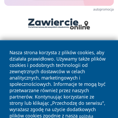
autopromocja
Nasza strona korzysta z plików cookies, aby
działała prawidłowo. Używamy także plików
cookies i podobnych technologii od
zewnętrznych dostawców w celach
Copyright © 2026 nowosadecki24.pl Wszystkie prawa
analitycznych, marketingowych i
zastrzeżone.
społecznościowych. Informacje te mogą być
przetwarzane również przez naszych
partnerów. Kontynuując korzystanie ze
Polityka
Polityka
News
Autorzy
strony lub klikając „Przechodzę do serwisu",
Prywatności
Cookies
wyrażasz zgodę na użycie dodatkowych
plików cookies zgodnie z naszą
polityką