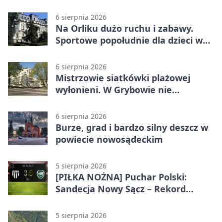
wraca z nowym programem
6 sierpnia 2026
Na Orliku dużo ruchu i zabawy.
Sportowe popołudnie dla dzieci w
Grybowie
6 sierpnia 2026
Mistrzowie siatkówki plażowej
wyłonieni. W Grybowie nie
brakowało emocji
6 sierpnia 2026
Burze, grad i bardzo silny deszcz w
powiecie nowosądeckim
5 sierpnia 2026
[PIŁKA NOŻNA] Puchar Polski:
Sandecja Nowy Sącz – Rekord
Bielsko-Biała 3:0 w 1/64 finału
5 sierpnia 2026