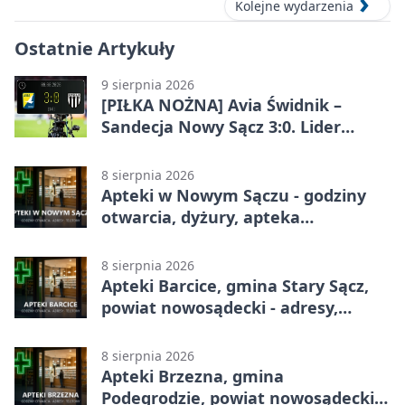
Kolejne wydarzenia
Ostatnie Artykuły
9 sierpnia 2026
[PIŁKA NOŻNA] Avia Świdnik –
Sandecja Nowy Sącz 3:0. Lider
Betclic 2. ligi bez litości dla
sądeczan
8 sierpnia 2026
Apteki w Nowym Sączu - godziny
otwarcia, dyżury, apteka
całodobowa
8 sierpnia 2026
Apteki Barcice, gmina Stary Sącz,
powiat nowosądecki - adresy,
telefony, godziny otwarcia
8 sierpnia 2026
Apteki Brzezna, gmina
Podegrodzie, powiat nowosądecki -